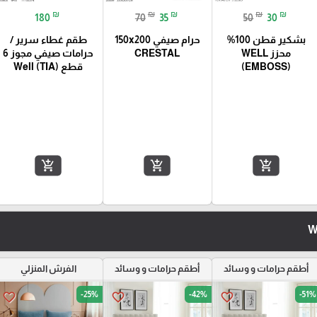
₪
₪
₪
₪
₪
180
70
35
50
30
بشكير قطن 100%
حرام صيفي 150x200
طقم غطاء سرير /
محزز WELL
CRESTAL
حرامات صيفي مجوز 6
(EMBOSS)
قطع Well (TIA)
add_shopping_cart
add_shopping_cart
add_shopping_cart
أطقم حرامات و وسائد
أطقم حرامات و وسائد
الفرش المنزلي
-25%
-42%
-51%
favorite_border
favorite_border
favorite_border