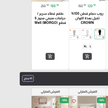
₪
₪
₪
₪
250
180
150
120
روب حمام قطن 100%
طقم غطاء سرير /
ثقيل بعدة اللوان
حرامات صيفي مجوز 6
CROWN
قطع Well (MORGO)
XL
L
add_shopping_cart
add_shopping_cart
41 منتج
الفرش المنزلي
الفرش المنزلي
-16%
-16%
favorite_border
favorite_border