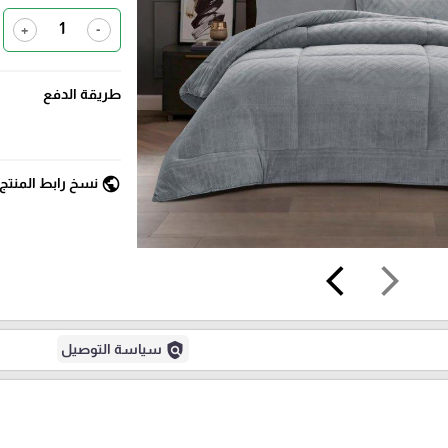
+
-
طريقة الدفع
public
نسخ رابط المنتج
arrow_back_ios
arrow_forward_ios
policy
سياسة التوصيل