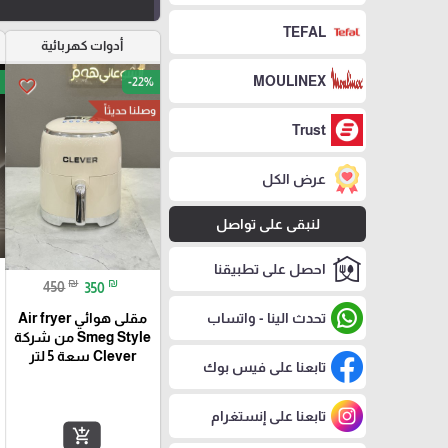
TEFAL
أدوات كهربائية
MOULINEX
-22%
favorite_border
وصلنا حديثاً
Trust
عرض الكل
لنبقى على تواصل
احصل على تطبيقنا
₪
₪
450
350
تحدث الينا - واتساب
مقلى هوائي Air fryer
Smeg Style من شركة
Clever سعة 5 لتر
تابعنا على فيس بوك
تابعنا على إنستغرام
add_shopping_cart