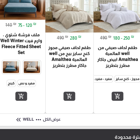
₪
₪
140
75 - 120
ملف فرشة شتوي ،
₪
₪
₪
₪
490
280
490
180 - 250
وارم فيت Well Winter
Fleece Fitted Sheet
طقم لحاف صيفي من
طقم لحاف صيفي مجوز
Set
well العالمية
كنج سايز بيج من well
Amalthea ابيض جاكار
العالمية Amalthea
مطرز بتطريز
جاكار مطرز بتطريز
مجوز - كنج سايز
مفرد - مفرد و نصف
مفرد و نص
كينج
add_shopping_cart
add_shopping_cart
add_shopping_cart
keyboard_double_arrow_left
more_horiz
عرض الكل
WELL
رة محدودة