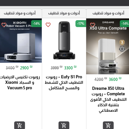
أدوات و مواد تنظيف
أدوات و مواد تنظيف
أدوات و مواد تنظيف
-14%
-17%
-14%
favorite_border
favorite_border
favorite_border
₪
₪
₪
₪
3400
2900
3999
3300
Eufy S1 Pro – روبوت
روبوت تكنيس الارضيات
₪
₪
4200
3600
التنظيف الذكي للشفط
و السجاد Xiaomi
والمسح المتكامل
Vacuum 5 pro
Dreame X50 Ultra
Complete – روبوت
التنظيف الذكي الأقوى
بتقنية الذكاء
الاصطناعي
add_shopping_cart
add_shopping_cart
add_shopping_cart