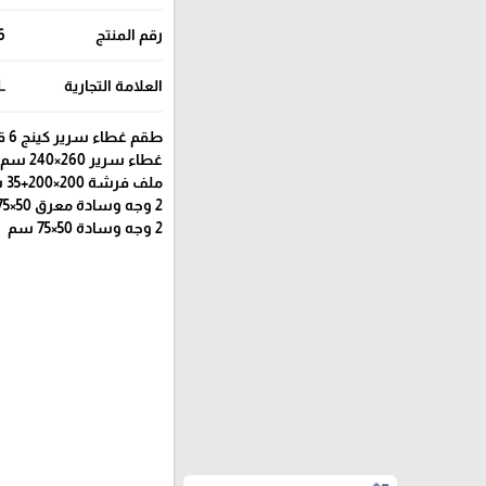
رقم المنتج
6
العلامة التجارية
L
طقم غطاء سرير كينج 6 قطع
غطاء سرير 260×240 سم
ملف فرشة 200×200+35 سم
2 وجه وسادة معرق 50×75+5 سم
2 وجه وسادة 50×75 سم