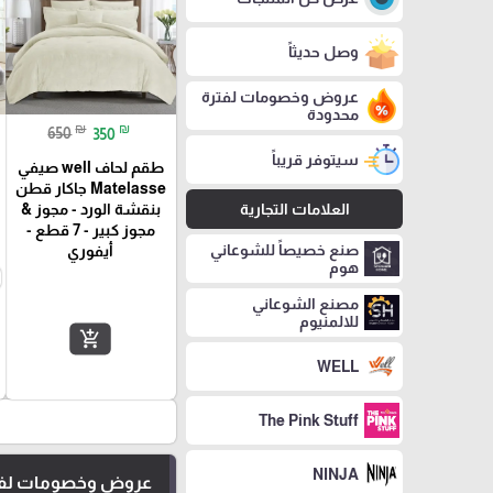
وصل حديثاً
عروض وخصومات لفترة
محدودة
₪
₪
650
350
سيتوفر قريباً
طقم لحاف well صيفي
Matelasse جاكار قطن
العلامات التجارية
بنقشة الورد - مجوز &
مجوز كبير - 7 قطع -
صنع خصيصاً للشوعاني
أيفوري
هوم
مصنع الشوعاني
للالمنيوم
add_shopping_cart
WELL
The Pink Stuff
NINJA
عروض وخصومات لفت