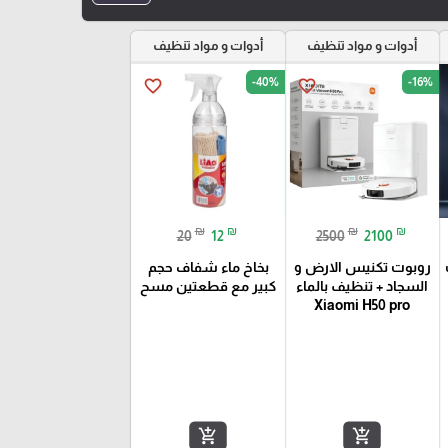
أدوات و مواد تنظيف
أدوات و مواد تنظيف
-40%
-16%
favorite_border
favorite_border
₪
₪
₪
₪
20
12
2500
2100
روبوت تكنيس الارض و
بخاخ ماء شفاف حجم
السجاد + تنظيف بالماء
كبير مع قطعتين مسح
Xiaomi H50 pro
add_shopping_cart
add_shopping_cart