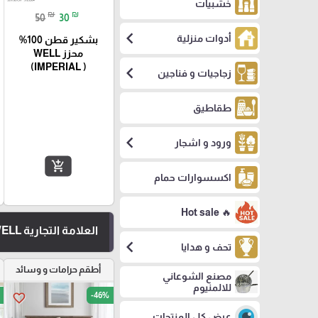
خشبيات
₪
₪
50
30
chevron_left
أدوات منزلية
بشكير قطن 100%
محزز WELL
(IMPERIAL )
chevron_left
زجاجيات و فناجين
طقاطيق
chevron_left
ورود و اشجار
add_shopping_cart
اكسسوارات حمام
🔥 Hot sale
العلامة التجارية WELL
chevron_left
تحف و هدايا
أطقم حرامات و وسائد
مصنع الشوعاني
للالمنيوم
-46%
favorite_border
عرض كل المنتجات