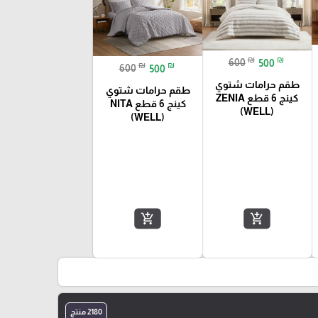
₪
₪
600
500
₪
₪
600
500
طقم حرامات شتوي
طقم حرامات شتوي
كينج 6 قطع ZENIA
كينج 6 قطع NITA
(WELL)
(WELL)
add_shopping_cart
add_shopping_cart
2180 منتج