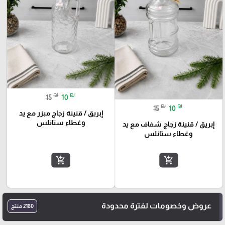
₪
₪
15
10
₪
₪
15
10
إبريق / قنينة زجاج مبزر مع يد
وغطاء ستانلس
إبريق / قنينة زجاج شفاف مع يد
وغطاء ستانلس
add_shopping_cart
add_shopping_cart
عروض وخصومات لفترة محدودة
2180 منتج