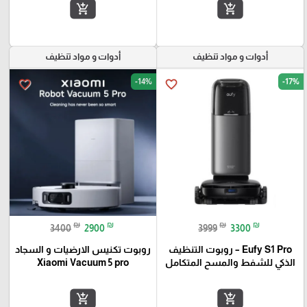
add_shopping_cart
add_shopping_cart
أدوات و مواد تنظيف
أدوات و مواد تنظيف
-14%
-17%
favorite_border
favorite_border
₪
₪
₪
₪
3400
2900
3999
3300
Eufy S1 Pro – روبوت التنظيف
روبوت تكنيس الارضيات و السجاد
الذكي للشفط والمسح المتكامل
Xiaomi Vacuum 5 pro
add_shopping_cart
add_shopping_cart