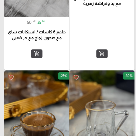
مع يد وفراشة زهرية
₪
₪
50
35
طقم 6 كاسات / استكانات شاي
مع صحون زجاج مع حز ذهبي
add_shopping_cart
add_shopping_cart
-25%
-30%
favorite_border
favorite_border