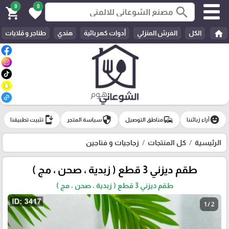
0
0
search
shopping_cart
favorite
home
الكل
الفرش المنزلي
أدوات كهربائية
هندي
طناجر و قلايات
install_mobile
security
commute
emoji_emotions
آراء زبائننا
مناطق التوصيل
سياسة المتجر
تثبيت تطبيقنا
الرئيسية
كل المنتجات
زجاجيات و فناجين
طقم ديزني 3 قطع ( زبدية ، صحن ، مج )
طقم ديزني 3 قطع ( زبدية ، صحن ، مج )
1 / 2