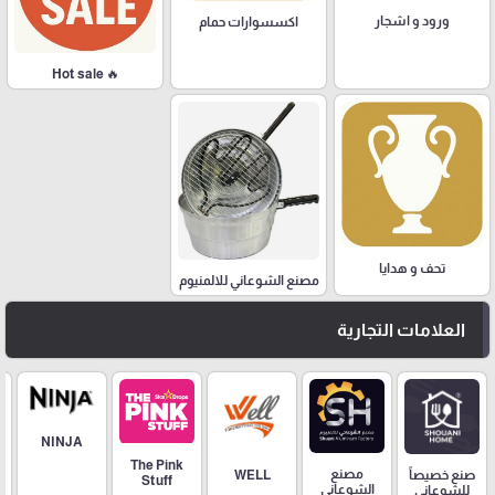
ورود و اشجار
اكسسوارات حمام
🔥 Hot sale
تحف و هدايا
مصنع الشوعاني للالمنيوم
العلامات التجارية
NINJA
The Pink
مصنع
صنع خصيصاً
WELL
Stuff
الشوعاني
للشوعاني