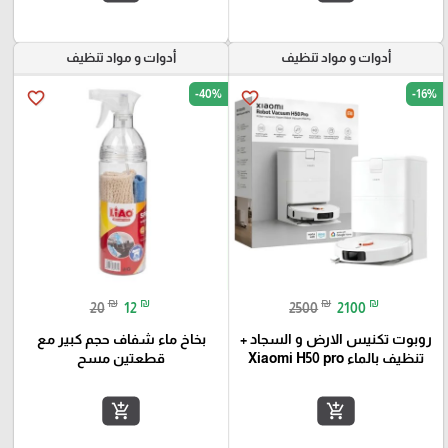
أدوات و مواد تنظيف
أدوات و مواد تنظيف
-40%
-16%
favorite_border
favorite_border
₪
₪
₪
₪
20
12
2500
2100
روبوت تكنيس الارض و السجاد +
بخاخ ماء شفاف حجم كبير مع
تنظيف بالماء Xiaomi H50 pro
قطعتين مسح
add_shopping_cart
add_shopping_cart