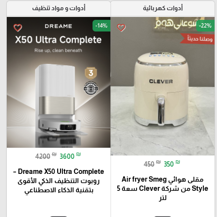
أدوات كهربائية
أدوات و مواد تنظيف
-14%
-22%
favorite_border
favorite_border
وصلنا حديثاً
₪
₪
4200
3600
₪
₪
450
350
Dreame X50 Ultra Complete –
مقلى هوائي Air fryer Smeg
روبوت التنظيف الذكي الأقوى
Style من شركة Clever سعة 5
بتقنية الذكاء الاصطناعي
لتر