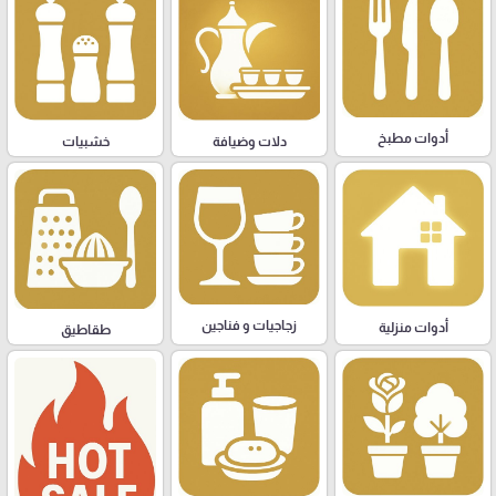
أدوات مطبخ
دلات وضيافة
خشبيات
زجاجيات و فناجين
أدوات منزلية
طقاطيق