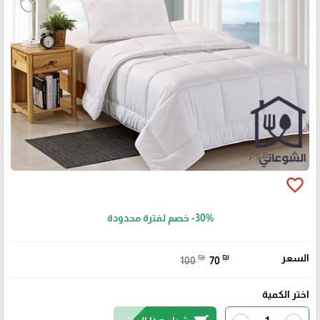
favorite_border
-30%
خصم لفترة محدودة
السعر
₪
₪
100
70
اختر الكمية