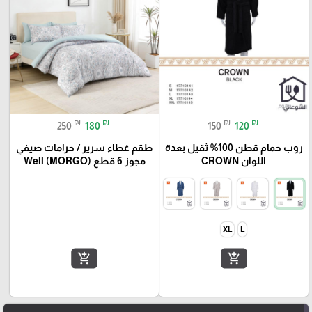
₪
₪
₪
₪
250
180
150
120
روب حمام قطن 100% ثقيل بعدة
طقم غطاء سرير / حرامات صيفي
اللوان CROWN
مجوز 6 قطع Well (MORGO)
XL
L
add_shopping_cart
add_shopping_cart