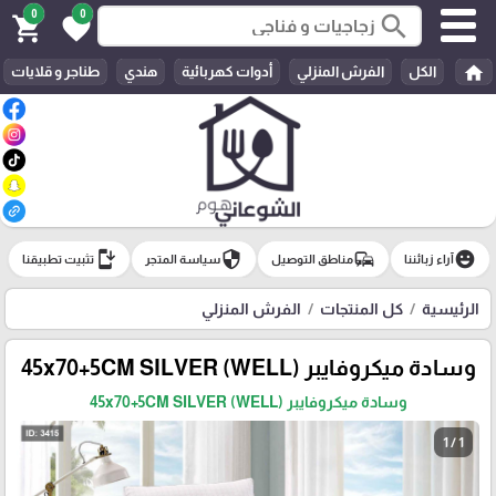
0
0
search
shopping_cart
favorite
home
الكل
الفرش المنزلي
أدوات كهربائية
هندي
طناجر و قلايات
install_mobile
security
commute
emoji_emotions
آراء زبائننا
مناطق التوصيل
سياسة المتجر
تثبيت تطبيقنا
الرئيسية
كل المنتجات
الفرش المنزلي
وسادة ميكروفايبر 45x70+5CM SILVER (WELL)
وسادة ميكروفايبر 45x70+5CM SILVER (WELL)
1 / 1