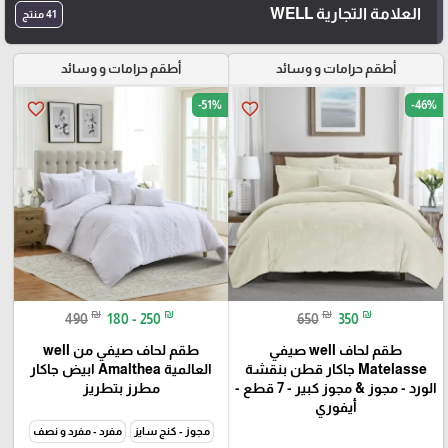
العلامة التجارية WELL
41 منتج
أطقم حرامات و وسائد
أطقم حرامات و وسائد
-51%
-46%
favorite_border
favorite_border
₪
₪
₪
₪
490
180 - 250
650
350
طقم لحاف well صيفي
طقم لحاف صيفي من well
Matelasse جاكار قطن بنقشة
العالمية Amalthea ابيض جاكار
الورد - مجوز & مجوز كبير - 7 قطع -
مطرز بتطريز
أيفوري
مجوز - كنج سايز
مفرد - مفرد و نصف