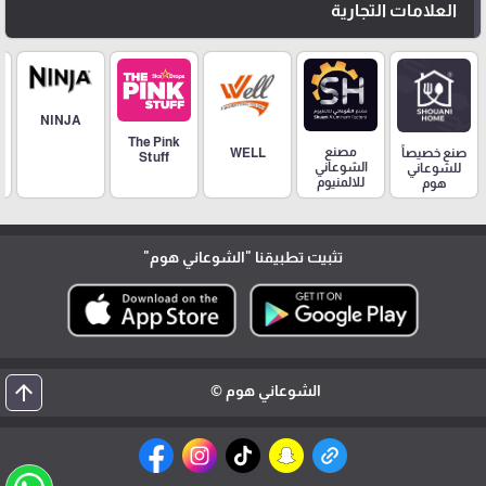
العلامات التجارية
NINJA
The Pink
مصنع
صنع خصيصاً
WELL
Stuff
الشوعاني
للشوعاني
للالمنيوم
هوم
تثبيت تطبيقنا
"الشوعاني هوم"
arrow_upward
الشوعاني هوم ©