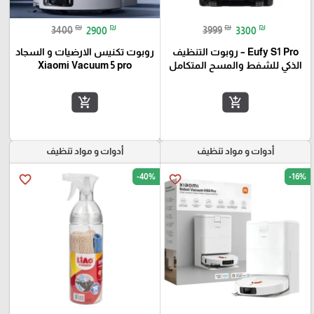
₪
₪
₪
₪
3400
2900
3999
3300
Eufy S1 Pro – روبوت التنظيف
روبوت تكنيس الارضيات و السجاد
الذكي للشفط والمسح المتكامل
Xiaomi Vacuum 5 pro
add_shopping_cart
add_shopping_cart
أدوات و مواد تنظيف
أدوات و مواد تنظيف
-40%
-16%
favorite_border
favorite_border