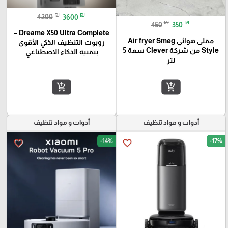
₪
₪
4200
3600
₪
₪
450
350
Dreame X50 Ultra Complete –
مقلى هوائي Air fryer Smeg
روبوت التنظيف الذكي الأقوى
Style من شركة Clever سعة 5
بتقنية الذكاء الاصطناعي
لتر
add_shopping_cart
add_shopping_cart
أدوات و مواد تنظيف
أدوات و مواد تنظيف
-14%
-17%
favorite_border
favorite_border