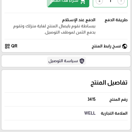
shopping_cart
شراء هذا المنتج
+
-
طريقة الدفع
الدفع عند الإستلام
ببساطة نقوم بايصال المنتج لغاية منزلك وتقوم
بدفع الثمن لموظف التوصيل.
qr_code
public
نسخ رابط المنتج
QR
policy
سياسة التوصيل
تفاصيل المنتج
رقم المنتج
3415
العلامة التجارية
WELL