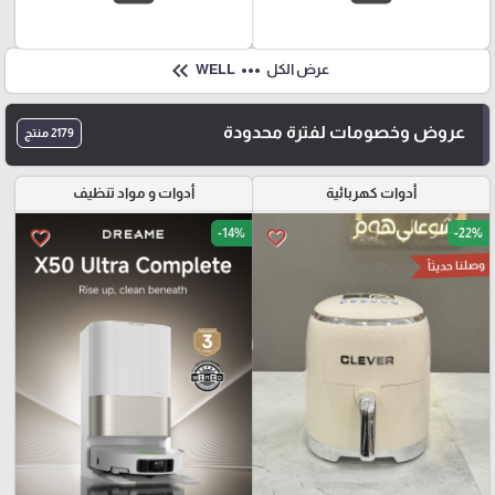
keyboard_double_arrow_left
more_horiz
عرض الكل
WELL
عروض وخصومات لفترة محدودة
2179 منتج
أدوات كهربائية
أدوات و مواد تنظيف
-14%
-22%
favorite_border
favorite_border
وصلنا حديثاً