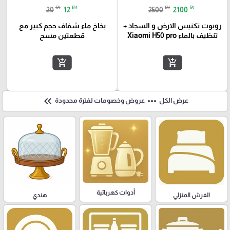
₪
₪
₪
₪
20
12
2500
2100
روبوت تكنيس الارض و السجاد +
بخاخ ماء شفاف حجم كبير مع
تنظيف بالماء Xiaomi H50 pro
قطعتين مسح
add_shopping_cart
add_shopping_cart
keyboard_double_arrow_left
more_horiz
عرض الكل
عروض وخصومات لفترة محدودة
أدوات كهربائية
هندي
الفرش المنزلي