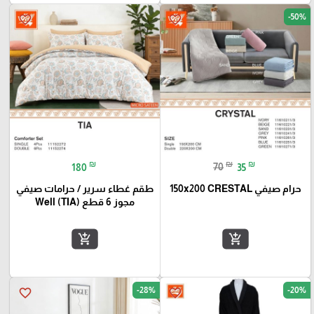
-50%
favorite_border
favorite_border
₪
₪
₪
180
70
35
حرام صيفي 150x200 CRESTAL
طقم غطاء سرير / حرامات صيفي
مجوز 6 قطع Well (TIA)
add_shopping_cart
add_shopping_cart
-28%
-20%
favorite_border
favorite_border