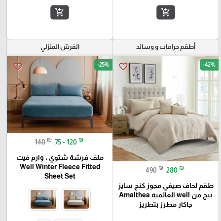
add_shopping_cart
add_shopping_cart
أطقم حرامات و وسائد
الفرش المنزلي
-25%
-42%
favorite_border
favorite_border
₪
₪
140
75 - 120
ملف فرشة شتوي ، وارم فيت
Well Winter Fleece Fitted
₪
₪
490
280
Sheet Set
طقم لحاف صيفي مجوز كنج سايز
بيج من well العالمية Amalthea
جاكار مطرز بتطريز