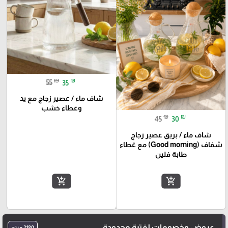
₪
₪
55
35
شاف ماء / عصير زجاج مع يد
وغطاء خشب
₪
₪
45
30
شاف ماء / بريق عصير زجاج
شفاف (Good morning) مع غطاء
طابة فلين
add_shopping_cart
add_shopping_cart
عروض وخصومات لفترة محدودة
2180 منتج