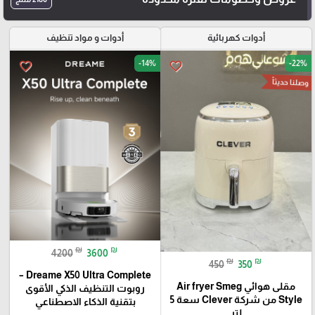
أدوات كهربائية
أدوات و مواد تنظيف
-14%
-22%
favorite_border
favorite_border
وصلنا حديثاً
₪
₪
4200
3600
₪
₪
450
350
Dreame X50 Ultra Complete –
مقلى هوائي Air fryer Smeg
روبوت التنظيف الذكي الأقوى
Style من شركة Clever سعة 5
بتقنية الذكاء الاصطناعي
لتر