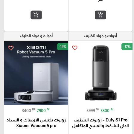
add_shopping_cart
add_shopping_cart
أدوات و مواد تنظيف
أدوات و مواد تنظيف
-14%
-17%
favorite_border
favorite_border
₪
₪
₪
₪
3400
2900
3999
3300
Eufy S1 Pro – روبوت التنظيف
روبوت تكنيس الارضيات و السجاد
الذكي للشفط والمسح المتكامل
Xiaomi Vacuum 5 pro