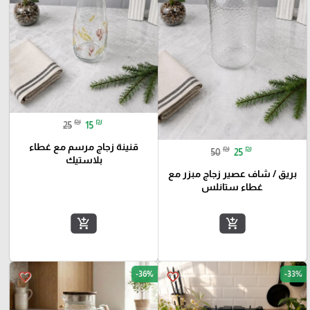
₪
₪
25
15
قنينة زجاج مرسم مع غطاء
₪
₪
50
25
بلاستيك
بريق / شاف عصير زجاج مبزر مع
غطاء ستانلس
add_shopping_cart
add_shopping_cart
-36%
-33%
favorite_border
favorite_border