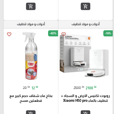
add_shopping_cart
add_shopping_cart
أدوات و مواد تنظيف
أدوات و مواد تنظيف
-40%
-16%
favorite_border
favorite_border
₪
₪
₪
₪
20
12
2500
2100
روبوت تكنيس الارض و السجاد +
بخاخ ماء شفاف حجم كبير مع
تنظيف بالماء Xiaomi H50 pro
قطعتين مسح