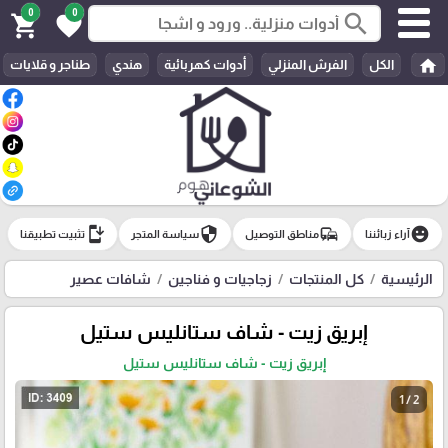
0
0
search
shopping_cart
favorite
home
الكل
الفرش المنزلي
أدوات كهربائية
هندي
طناجر و قلايات
install_mobile
security
commute
emoji_emotions
آراء زبائننا
مناطق التوصيل
سياسة المتجر
تثبيت تطبيقنا
الرئيسية
كل المنتجات
زجاجيات و فناجين
شافات عصير
إبريق زيت - شاف ستانليس ستيل
إبريق زيت - شاف ستانليس ستيل
1 / 2