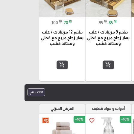
₪
₪
₪
₪
100
70
95
85
طقم 9 مرتبانات / علب
طقم 12 مرتبانات / علب
بهار زجاج مربع مع غطي
بهار زجاج مربع مع غطي
وستاند خشب
وستاند خشب
add_shopping_cart
add_shopping_cart
2180 منتج
أدوات و مواد تنظيف
الفرش المنزلي
-40%
-40%
favorite_border
favorite_border