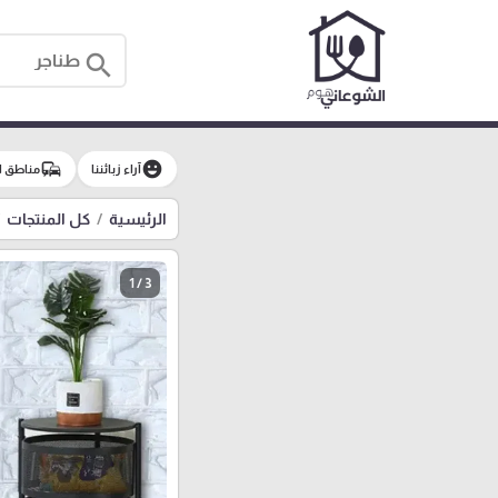
search
commute
emoji_emotions
آراء زبائننا
مناطق ا
الرئيسية
كل المنتجات
1 / 3