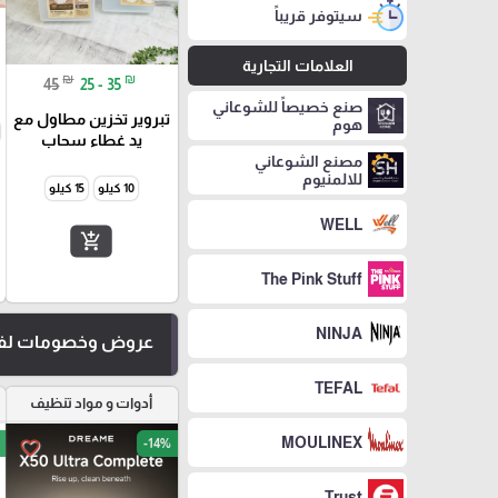
سيتوفر قريباً
العلامات التجارية
₪
₪
45
25 - 35
صنع خصيصاً للشوعاني
تبروير تخزين مطاول مع
هوم
يد غطاء سحاب
مصنع الشوعاني
للالمنيوم
10 كيلو
15 كيلو
WELL
add_shopping_cart
The Pink Stuff
NINJA
عروض وخصومات لفت
TEFAL
أدوات و مواد تنظيف
MOULINEX
-14%
favorite_border
Trust