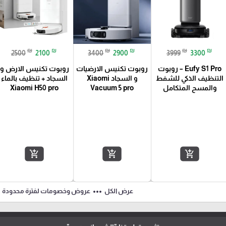
₪
₪
₪
₪
₪
₪
2500
2100
3400
2900
3999
3300
Eufy S1 Pro – روبوت
روبوت تكنيس الارضيات
روبوت تكنيس الارض و
التنظيف الذكي للشفط
و السجاد Xiaomi
السجاد + تنظيف بالماء
والمسح المتكامل
Vacuum 5 pro
Xiaomi H50 pro
add_shopping_cart
add_shopping_cart
add_shopping_cart
ft
more_horiz
عرض الكل
عروض وخصومات لفترة محدودة