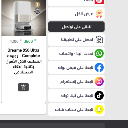
عرض الكل
لنبقى على تواصل
احصل على تطبيقنا
₪
₪
4200
3600
Dreame X50 Ultra
تحدث الينا - واتساب
Complete – روبوت
التنظيف الذكي الأقوى
بتقنية الذكاء
تابعنا على فيس بوك
الاصطناعي
تابعنا على إنستغرام
add_shopping_cart
تابعنا على تيك توك
تابعنا على سناب شات