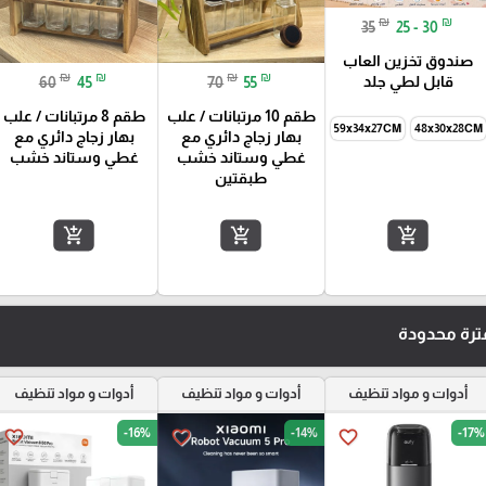
₪
₪
35
25 - 30
صندوق تخزين العاب
₪
₪
₪
₪
قابل لطي جلد
60
45
70
55
طقم 10 مرتبانات / علب
طقم 8 مرتبانات / علب
59x34x27CM
48x30x28CM
بهار زجاج دائري مع
بهار زجاج دائري مع
غطي وستاند خشب
غطي وستاند خشب
طبقتين
add_shopping_cart
add_shopping_cart
add_shopping_cart
رة محدودة
أدوات و مواد تنظيف
أدوات و مواد تنظيف
أدوات و مواد تنظيف
-16%
-14%
-17%
favorite_border
favorite_border
favorite_border