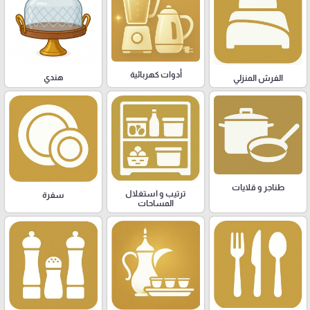
أدوات كهربائية
هندي
الفرش المنزلي
طناجر و قلايات
ترتيب و استغلال
سفرة
المساحات