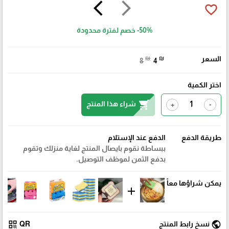
arrow_back_ios
arrow_forward_ios
favorite_border
-50%
خصم لفترة محدودة
السعر
₪
₪
8
4
اختر الكمية
shopping_cart
شراء هذا المنتج
+
-
طريقة الدفع
الدفع عند الإستلام
ببساطة نقوم بايصال المنتج لغاية منزلك وتقوم
بدفع الثمن لموظف التوصيل.
يمكن شراؤها معاً
add
qr_code
public
نسخ رابط المنتج
QR