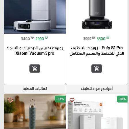
₪
₪
₪
₪
3400
2900
3999
3300
Eufy S1 Pro – روبوت التنظيف
روبوت تكنيس الارضيات و السجاد
الذكي للشفط والمسح المتكامل
Xiaomi Vacuum 5 pro
add_shopping_cart
add_shopping_cart
أدوات و مواد تنظيف
كماليات المطبخ
-33%
-16%
favorite_border
favorite_border