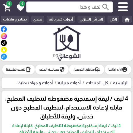
0
0
search
shopping_cart
favorite
home
الكل
الفرش المنزلي
أدوات كهربائية
هندي
طناجر و قلايات
install_mobile
security
commute
emoji_emotions
آراء زبائننا
مناطق التوصيل
سياسة المتجر
تثبيت تطبيقنا
الرئيسية
كل المنتجات
أدوات منزلية
أدوات و مواد تنظيف
4 ليف / ليفة إسفنجية مضغوطة لتنظيف المطبخ،
قابلة لإعادة الاستخدام، لتنظيف المطبخ دون
خدش، وليفة للأطباق
4 ليف / ليفة إسفنجية مضغوطة لتنظيف المطبخ، قابلة لإعادة
الاستخدام، لتنظيف المطبخ دون خدش، وليفة للأطباق