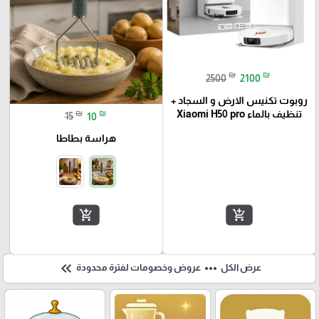
₪
₪
2500
2100
روبوت تكنيس الارض و السجاد +
₪
₪
تنظيف بالماء Xiaomi H50 pro
15
10
هراسة بطاطا
add_shopping_cart
add_shopping_cart
keyboard_double_arrow_left
more_horiz
عرض الكل
عروض وخصومات لفترة محدودة