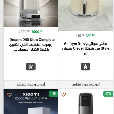
₪
₪
4200
3600
₪
₪
450
350
Dreame X50 Ultra Complete –
مقلى هوائي Air fryer Smeg
روبوت التنظيف الذكي الأقوى
Style من شركة Clever سعة 5
بتقنية الذكاء الاصطناعي
لتر
add_shopping_cart
add_shopping_cart
أدوات و مواد تنظيف
أدوات و مواد تنظيف
-14%
-17%
favorite_border
favorite_border