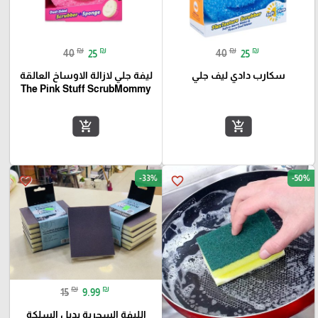
₪
₪
₪
₪
40
25
40
25
سكارب دادي ليف جلي
ليفة جلي لازالة الاوساخ العالقة
The Pink Stuff ScrubMommy
add_shopping_cart
add_shopping_cart
-33%
-50%
favorite_border
favorite_border
₪
₪
15
9.99
الليفة السحرية بديل السلكة