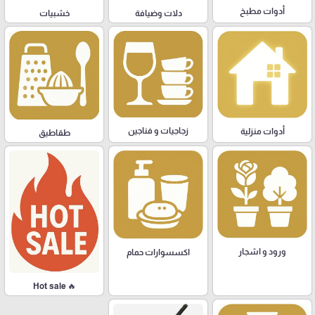
أدوات مطبخ
دلات وضيافة
خشبيات
زجاجيات و فناجين
أدوات منزلية
طقاطيق
ورود و اشجار
اكسسوارات حمام
🔥 Hot sale