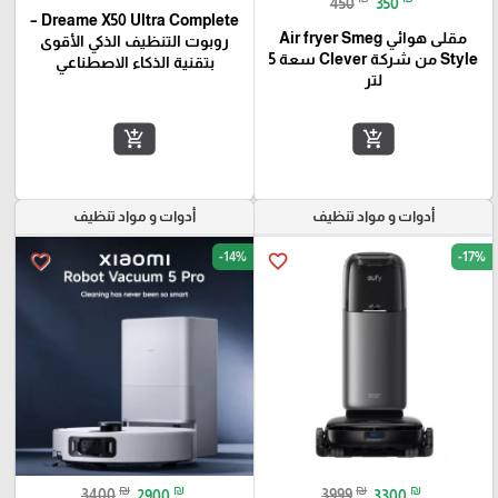
450
350
Dreame X50 Ultra Complete –
مقلى هوائي Air fryer Smeg
روبوت التنظيف الذكي الأقوى
Style من شركة Clever سعة 5
بتقنية الذكاء الاصطناعي
لتر
add_shopping_cart
add_shopping_cart
أدوات و مواد تنظيف
أدوات و مواد تنظيف
-14%
-17%
favorite_border
favorite_border
₪
₪
₪
₪
3400
2900
3999
3300