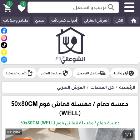
0
0
search
shopping_cart
favorite
home
الكل
الفرش المنزلي
أدوات كهربائية
هندي
طناجر و قلايات
install_mobile
security
commute
emoji_emotions
آراء زبائننا
مناطق التوصيل
سياسة المتجر
تثبيت تطبيقنا
الرئيسية
كل المنتجات
الفرش المنزلي
دعسة حمام / مغسلة قماش فوم 50x80CM
(WELL)
دعسة حمام / مغسلة قماش فوم 50x80CM (WELL)
1 / 1