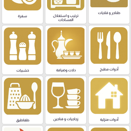
طناجر و قلايات
ترتيب و استغلال
سفرة
المساحات
أدوات مطبخ
دلات وضيافة
خشبيات
زجاجيات و فناجين
أدوات منزلية
طقاطيق