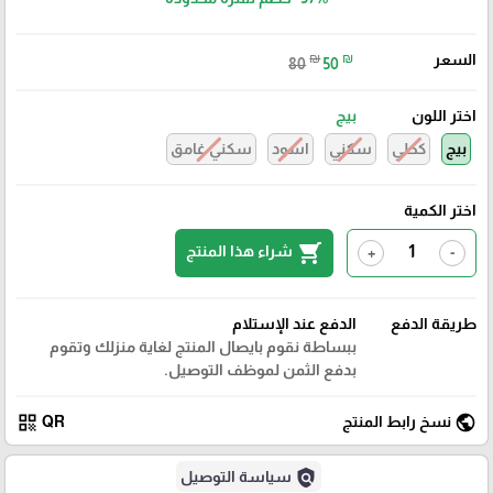
السعر
₪
₪
80
50
اختر اللون
بيج
بيج
كحلي
سكني
اسود
سكني غامق
اختر الكمية
shopping_cart
شراء هذا المنتج
+
-
طريقة الدفع
الدفع عند الإستلام
ببساطة نقوم بايصال المنتج لغاية منزلك وتقوم
بدفع الثمن لموظف التوصيل.
qr_code
public
نسخ رابط المنتج
QR
policy
سياسة التوصيل