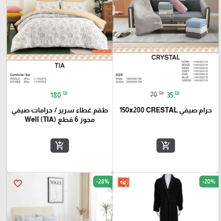
₪
₪
₪
180
70
35
حرام صيفي 150x200 CRESTAL
طقم غطاء سرير / حرامات صيفي
مجوز 6 قطع Well (TIA)
add_shopping_cart
add_shopping_cart
-28%
-20%
favorite_border
favorite_border