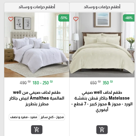
أطقم حرامات و وسائد
أطقم حرامات و وسائد
-51%
-46%
favorite_border
favorite_border
₪
₪
₪
₪
490
180 - 250
650
350
طقم لحاف well صيفي
طقم لحاف صيفي من well
Matelasse جاكار قطن بنقشة
العالمية Amalthea ابيض جاكار
الورد - مجوز & مجوز كبير - 7 قطع -
مطرز بتطريز
أيفوري
مجوز - كنج سايز
مفرد - مفرد و نصف
add_shopping_cart
add_shopping_cart