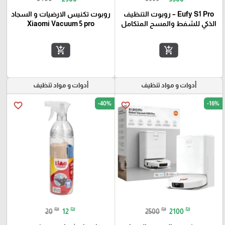
Eufy S1 Pro – روبوت التنظيف
روبوت تكنيس الارضيات و السجاد
الذكي للشفط والمسح المتكامل
Xiaomi Vacuum 5 pro
add_shopping_cart
add_shopping_cart
أدوات و مواد تنظيف
أدوات و مواد تنظيف
-40%
-16%
favorite_border
favorite_border
₪
₪
₪
₪
20
12
2500
2100