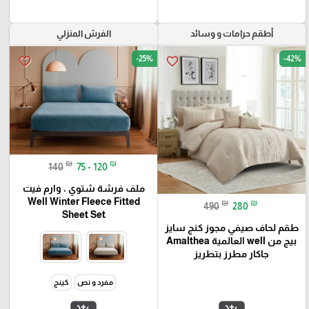
أطقم حرامات و وسائد
الفرش المنزلي
-25%
-42%
favorite_border
favorite_border
₪
₪
140
75 - 120
ملف فرشة شتوي ، وارم فيت
Well Winter Fleece Fitted
₪
₪
490
280
Sheet Set
طقم لحاف صيفي مجوز كنج سايز
بيج من well العالمية Amalthea
جاكار مطرز بتطريز
مفرد و نص
كينج