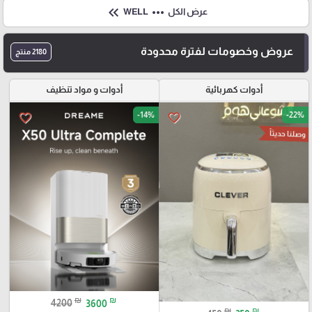
keyboard_double_arrow_left
more_horiz
عرض الكل
WELL
عروض وخصومات لفترة محدودة
2180 منتج
أدوات كهربائية
أدوات و مواد تنظيف
-14%
-22%
favorite_border
favorite_border
وصلنا حديثاً
₪
₪
4200
3600
₪
₪