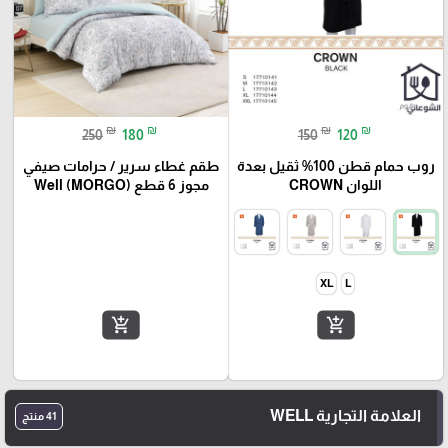
₪
₪
₪
₪
250
180
150
120
روب حمام قطن 100% ثقيل بعدة
طقم غطاء سرير / حرامات صيفي
اللوان CROWN
مجوز 6 قطع Well (MORGO)
XL
L
add_shopping_cart
add_shopping_cart
العلامة التجارية WELL
41 منتج