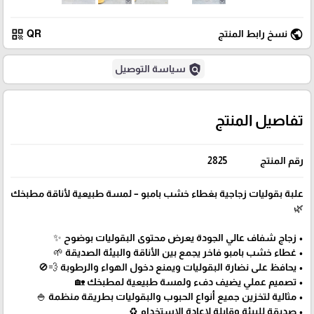
qr_code
public
نسخ رابط المنتج
QR
policy
سياسة التوصيل
تفاصيل المنتج
رقم المنتج
2825
علبة بقوليات زجاجية بغطاء خشب بامبو – لمسة طبيعية لأناقة مطبخك
🌿
• زجاج شفاف عالي الجودة يعرض محتوى البقوليات بوضوح ✨
• غطاء خشب بامبو فاخر يجمع بين الأناقة والبيئة الصديقة 🌱
• يحافظ على نضارة البقوليات ويمنع دخول الهواء والرطوبة 💨🚫
• تصميم عملي يضيف دفء ولمسة طبيعية لمطبخك 🏡
• مثالية لتخزين جميع أنواع الحبوب والبقوليات بطريقة منظمة 🍚
• صديقة للبيئة وقابلة لإعادة الاستخدام ♻️