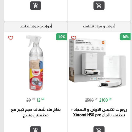
add_shopping_cart
add_shopping_cart
أدوات و مواد تنظيف
أدوات و مواد تنظيف
-40%
-16%
favorite_border
favorite_border
₪
₪
₪
₪
20
12
2500
2100
روبوت تكنيس الارض و السجاد +
بخاخ ماء شفاف حجم كبير مع
تنظيف بالماء Xiaomi H50 pro
قطعتين مسح
add_shopping_cart
add_shopping_cart