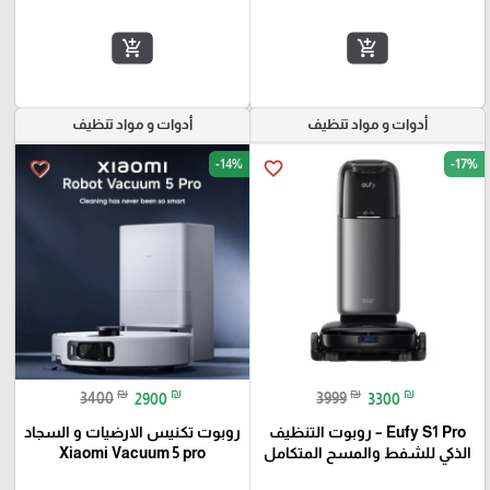
add_shopping_cart
add_shopping_cart
أدوات و مواد تنظيف
أدوات و مواد تنظيف
-14%
-17%
favorite_border
favorite_border
₪
₪
₪
₪
3400
2900
3999
3300
Eufy S1 Pro – روبوت التنظيف
روبوت تكنيس الارضيات و السجاد
الذكي للشفط والمسح المتكامل
Xiaomi Vacuum 5 pro