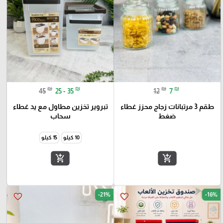
₪
₪
₪
₪
45
25 - 35
12
7
طقم 3 مرتبانات زجاج محزز غطاء
تبروير تخزين مطاول مع يد غطاء
ضغط
سحاب
10 كيلو
15 كيلو
add_shopping_cart
add_shopping_cart
-21%
-16%
favorite_border
favorite_border