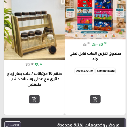
₪
₪
35
25 - 30
صندوق تخزين العاب قابل لطي
جلد
₪
₪
70
55
59x34x27CM
48x30x28CM
طقم 10 مرتبانات / علب بهار زجاج
دائري مع غطي وستاند خشب
طبقتين
add_shopping_cart
add_shopping_cart
عروض وخصومات لفترة محدودة
2180 منتج