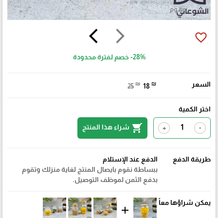
arrow_back_ios
arrow_forward_ios
favorite_border
-28%
خصم لفترة محدودة
السعر
₪
₪
25
18
اختر الكمية
shopping_cart
شراء هذا المنتج
+
-
طريقة الدفع
الدفع عند الإستلام
ببساطة نقوم بايصال المنتج لغاية منزلك وتقوم
بدفع الثمن لموظف التوصيل.
يمكن شراؤها معاً
add