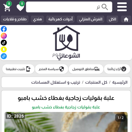
0
0
search
shopping_cart
favorite
home
الكل
الفرش المنزلي
أدوات كهربائية
هندي
طناجر و قلايات
install_mobile
security
commute
emoji_emotions
آراء زبائننا
مناطق التوصيل
سياسة المتجر
تثبيت تطبيقنا
الرئيسية
كل المنتجات
ترتيب و استغلال المساحات
علبة بقوليات زجاجية بغطاء خشب بامبو
علبة بقوليات زجاجية بغطاء خشب بامبو
1 / 2