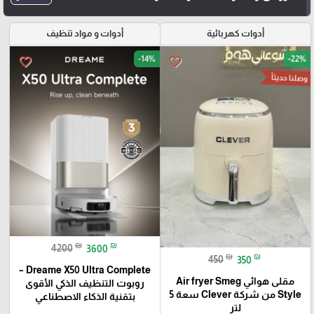
أدوات كهربائية
أدوات و مواد تنظيف
-14%
-22%
favorite_border
favorite_border
وصلنا حديثاً
₪
₪
4200
3600
₪
₪
450
350
Dreame X50 Ultra Complete –
مقلى هوائي Air fryer Smeg
روبوت التنظيف الذكي الأقوى
Style من شركة Clever سعة 5
بتقنية الذكاء الاصطناعي
لتر