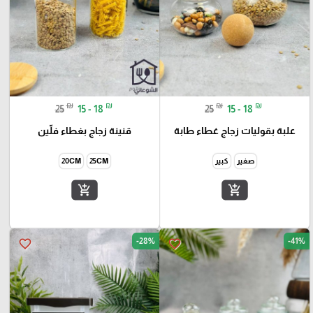
₪
₪
₪
₪
25
15 - 18
25
15 - 18
علبة بقوليات زجاج غطاء طابة
قنينة زجاج بغطاء فلّين
صغير
كبير
25CM
20CM
add_shopping_cart
add_shopping_cart
-28%
-41%
favorite_border
favorite_border