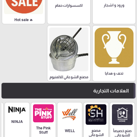
ورود و اشجار
اكسسوارات حمام
🔥 Hot sale
تحف و هدايا
مصنع الشوعاني للالمنيوم
العلامات التجارية
NINJA
The Pink
مصنع
صنع خصيصاً
WELL
Stuff
الشوعاني
للشوعاني