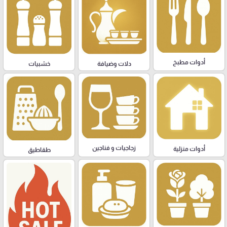
أدوات مطبخ
دلات وضيافة
خشبيات
زجاجيات و فناجين
أدوات منزلية
طقاطيق