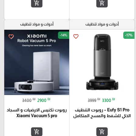
add_shopping_cart
add_shopping_cart
أدوات و مواد تنظيف
أدوات و مواد تنظيف
-14%
-17%
favorite_border
favorite_border
₪
₪
₪
₪
3400
2900
3999
3300
Eufy S1 Pro – روبوت التنظيف
روبوت تكنيس الارضيات و السجاد
الذكي للشفط والمسح المتكامل
Xiaomi Vacuum 5 pro
add_shopping_cart
add_shopping_cart