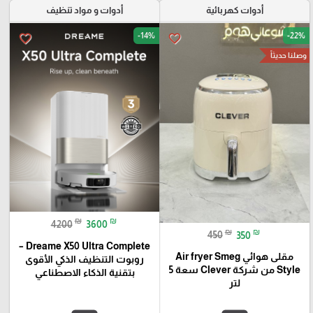
أدوات كهربائية
أدوات و مواد تنظيف
-14%
-22%
favorite_border
favorite_border
وصلنا حديثاً
₪
₪
4200
3600
₪
₪
450
350
Dreame X50 Ultra Complete –
مقلى هوائي Air fryer Smeg
روبوت التنظيف الذكي الأقوى
Style من شركة Clever سعة 5
بتقنية الذكاء الاصطناعي
لتر