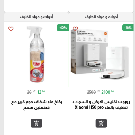
أدوات و مواد تنظيف
أدوات و مواد تنظيف
-40%
-16%
favorite_border
favorite_border
₪
₪
₪
₪
20
12
2500
2100
روبوت تكنيس الارض و السجاد +
بخاخ ماء شفاف حجم كبير مع
تنظيف بالماء Xiaomi H50 pro
قطعتين مسح
add_shopping_cart
add_shopping_cart