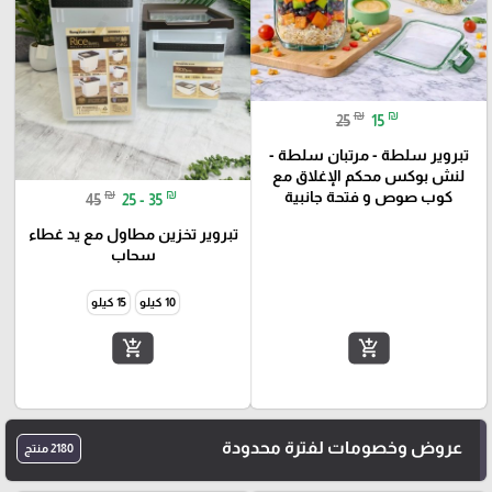
₪
₪
25
15
تبروير سلطة - مرتبان سلطة -
لنش بوكس محكم الإغلاق مع
₪
₪
كوب صوص و فتحة جانبية
45
25 - 35
تبروير تخزين مطاول مع يد غطاء
سحاب
10 كيلو
15 كيلو
add_shopping_cart
add_shopping_cart
عروض وخصومات لفترة محدودة
2180 منتج