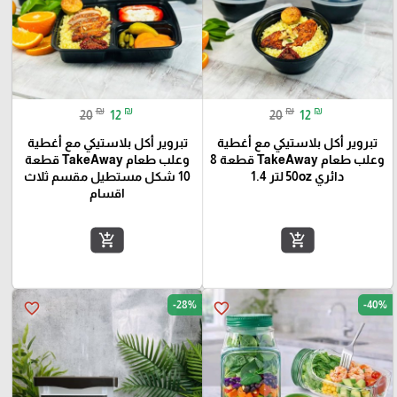
₪
₪
₪
₪
20
12
20
12
تبروير أكل بلاستيكي مع أغطية
تبروير أكل بلاستيكي مع أغطية
وعلب طعام TakeAway قطعة 8
وعلب طعام TakeAway قطعة
دائري 50oz لتر 1.4
10 شكل مستطيل مقسم ثلاث
اقسام
add_shopping_cart
add_shopping_cart
-28%
-40%
favorite_border
favorite_border