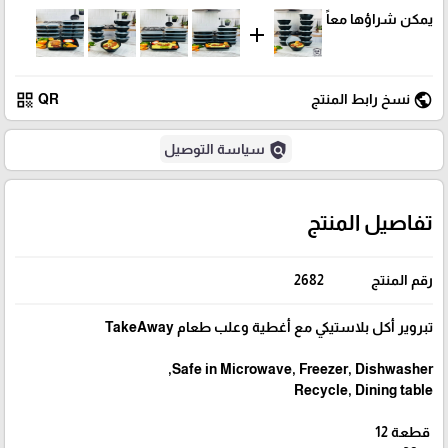
يمكن شراؤها معاً
add
qr_code
public
نسخ رابط المنتج
QR
policy
سياسة التوصيل
تفاصيل المنتج
رقم المنتج
2682
تبروير أكل بلاستيكي مع أغطية وعلب طعام TakeAway
Safe in Microwave, Freezer, Dishwasher,
Recycle, Dining table
قطعة 12