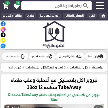
0
0
search
shopping_cart
favorite
home
الكل
الفرش المنزلي
أدوات كهربائية
هندي
طناجر و قلايات
install_mobile
security
commute
emoji_emotions
آراء زبائننا
مناطق التوصيل
سياسة المتجر
تثبيت تطبيقنا
الرئيسية
كل المنتجات
ترتيب و استغلال المساحات
تبرويرات
تبروير أكل بلاستيكي مع أغطية وعلب طعام
TakeAway قطعة 12 38oz
تبروير أكل بلاستيكي مع أغطية وعلب طعام TakeAway قطعة 12
38oz