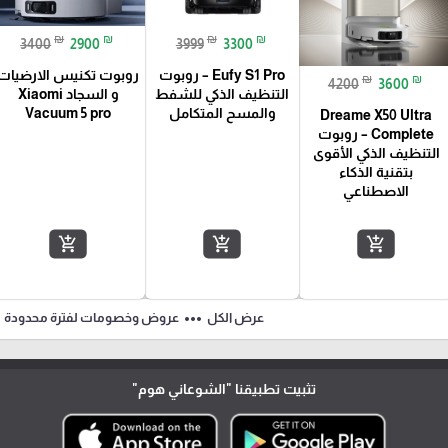
₪
₪
₪
₪
3400
2900
3999
3300
Eufy S1 Pro – روبوت
روبوت تكنيس الارضيات
₪
₪
4200
3600
التنظيف الذكي للشفط
و السجاد Xiaomi
والمسح المتكامل
Vacuum 5 pro
Dreame X50 Ultra
Complete – روبوت
التنظيف الذكي الأقوى
بتقنية الذكاء
الاصطناعي
add_shopping_cart
add_shopping_cart
add_shopping_cart
ft
more_horiz
عرض الكل
عروض وخصومات لفترة محدودة
تثبيت تطبيقنا
"الشوعاني هوم"