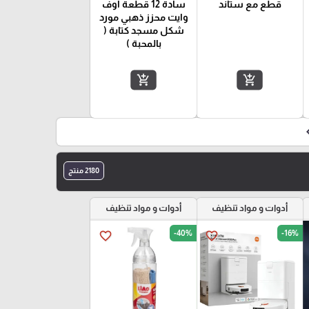
قطع مع ستاند
سادة 12 قطعة اوف
وايت محزز ذهبي مورد
شكل مسجد كتابة (
بالمحبة )
add_shopping_cart
add_shopping_cart
keyboard_d
2180 منتج
أدوات و مواد تنظيف
أدوات و مواد تنظيف
-40%
-16%
favorite_border
favorite_border