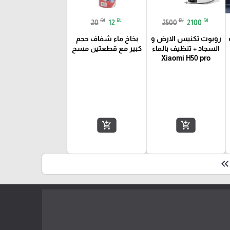
₪
₪
₪
₪
20
12
2500
2100
روبوت تكنيس الارض و
بخاخ ماء شفاف حجم
السجاد + تنظيف بالماء
كبير مع قطعتين مسح
Xiaomi H50 pro
add_shopping_cart
add_shopping_cart
keyboard_double_arrow_le