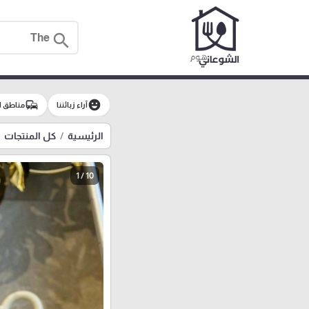
search
commute
emoji_emotions
آراء زبائننا
مناطق ا
الرئيسية
كل المنتجات
1 / 10