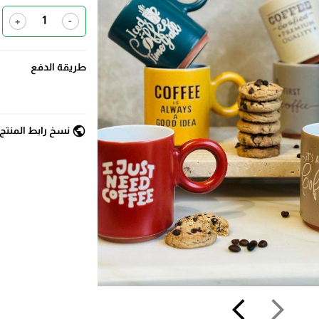
+
-
طريقة الدفع
public
نسخ رابط المنتج
arrow_back_ios
arrow_forward_ios