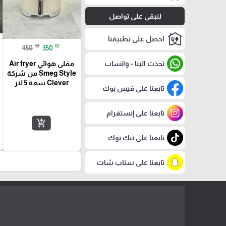
لنبقى على تواصل
احصل على تطبيقنا
₪
₪
450
350
تحدث الينا - واتساب
مقلى هوائي Air fryer
Smeg Style من شركة
Clever سعة 5 لتر
تابعنا على فيس بوك
تابعنا على إنستغرام
add_shopping_cart
تابعنا على تيك توك
تابعنا على سناب شات