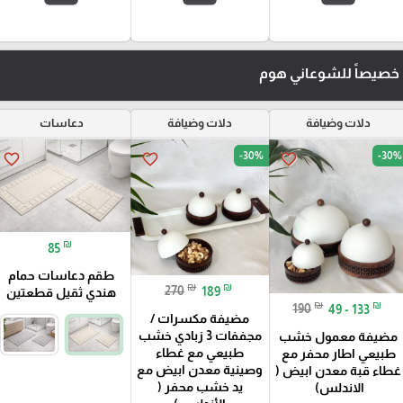
ع خصيصاً للشوعاني هوم
دلات وضيافة
دلات وضيافة
دعاسات
-30%
-30%
favorite_border
favorite_border
favorite_border
₪
85
طقم دعاسات حمام
₪
₪
270
189
هندي ثقيل قطعتين
₪
₪
190
49 - 133
مضيفة مكسرات /
مجففات 3 زبادي خشب
مضيفة معمول خشب
طبيعي مع غطاء
طبيعي اطار محفر مع
وصينية معدن ابيض مع
غطاء قبة معدن ابيض (
يد خشب محفر (
الاندلس)