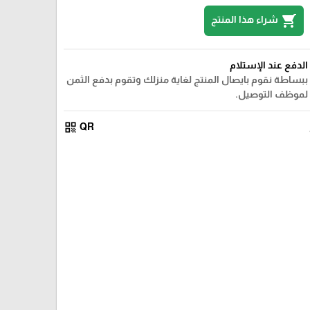
shopping_cart
شراء هذا المنتج
الدفع عند الإستلام
ببساطة نقوم بايصال المنتج لغاية منزلك وتقوم بدفع الثمن
لموظف التوصيل.
qr_code
QR