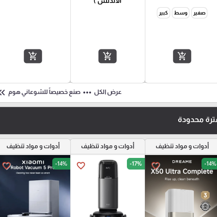
الأندلس )
صغير
وسط
كبير
add_shopping_cart
add_shopping_cart
add_shopping_cart
ouble_arrow_left
more_horiz
عرض الكل
صنع خصيصاً للشوعاني هوم
رة محدودة
أدوات و مواد تنظيف
أدوات و مواد تنظيف
أدوات و مواد تنظيف
-14%
-17%
-14%
favorite_border
favorite_border
favorite_border