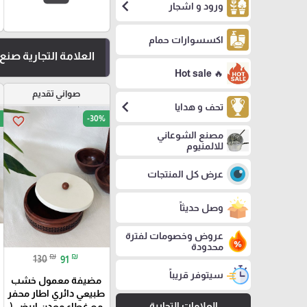
chevron_left
ورود و اشجار
اكسسوارات حمام
العلامة التجارية صن
🔥 Hot sale
صواني تقديم
chevron_left
تحف و هدايا
-30%
favorite_border
مصنع الشوعاني
للالمنيوم
عرض كل المنتجات
وصل حديثاً
عروض وخصومات لفترة
محدودة
₪
₪
130
91
سيتوفر قريباً
مضيفة معمول خشب
طبيعي دائري اطار محفر
العلامات التجارية
مع غطاء معدن ابيض (