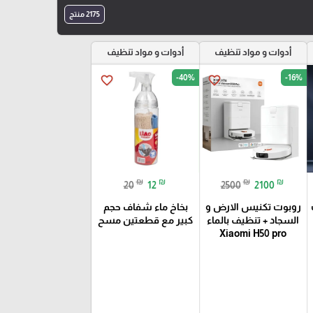
2175 منتج
أدوات و مواد تنظيف
أدوات و مواد تنظيف
-40%
-16%
favorite_border
favorite_border
₪
₪
₪
₪
20
12
2500
2100
روبوت تكنيس الارض و
بخاخ ماء شفاف حجم
السجاد + تنظيف بالماء
كبير مع قطعتين مسح
Xiaomi H50 pro