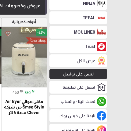
NINJA
عروض وخصومات لفت
TEFAL
أدوات كهربائية
MOULINEX
-22%
favorite_border
وصلنا حديثاً
Trust
عرض الكل
لنبقى على تواصل
احصل على تطبيقنا
₪
₪
450
350
تحدث الينا - واتساب
مقلى هوائي Air fryer
Smeg Style من شركة
Clever سعة 5 لتر
تابعنا على فيس بوك
تابعنا على إنستغرام