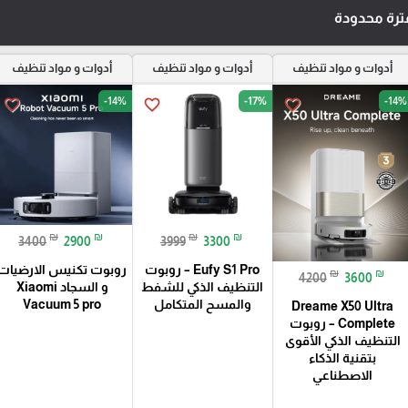
رة محدودة
أدوات و مواد تنظيف
أدوات و مواد تنظيف
أدوات و مواد تنظيف
-14%
-17%
-14%
favorite_border
favorite_border
favorite_border
₪
₪
₪
₪
3400
2900
3999
3300
Eufy S1 Pro – روبوت
روبوت تكنيس الارضيات
₪
₪
4200
3600
التنظيف الذكي للشفط
و السجاد Xiaomi
والمسح المتكامل
Vacuum 5 pro
Dreame X50 Ultra
Complete – روبوت
التنظيف الذكي الأقوى
بتقنية الذكاء
الاصطناعي