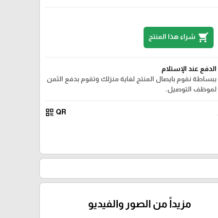
shopping_cart
شراء هذا المنتج
الدفع عند الإستلام
ببساطة نقوم بايصال المنتج لغاية منزلك وتقوم بدفع الثمن
لموظف التوصيل.
qr_code
QR
مزيداً من الصور والفيديو