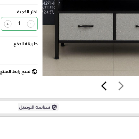
اختر الكمية
+
-
طريقة الدفع
public
نسخ رابط المنتج
arrow_back_ios
arrow_forward_ios
policy
سياسة التوصيل