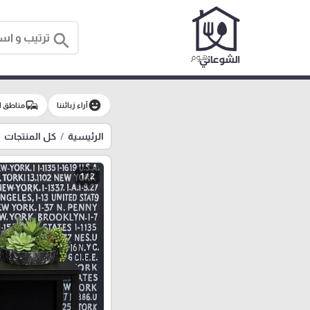
search
commute
emoji_emotions
آراء زبائننا
مناطق ا
الرئيسية
كل المنتجات
1 / 2