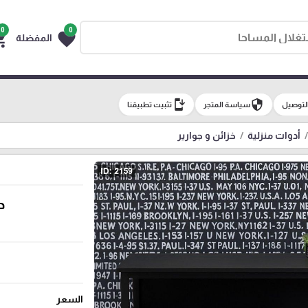
0
0
g_cart
favorite
المفضلة
install_mobile
security
لتوصيل
سياسة المتجر
تثبيت تطبيقنا
أدوات منزلية
خزائن و جوارير
د
السعر