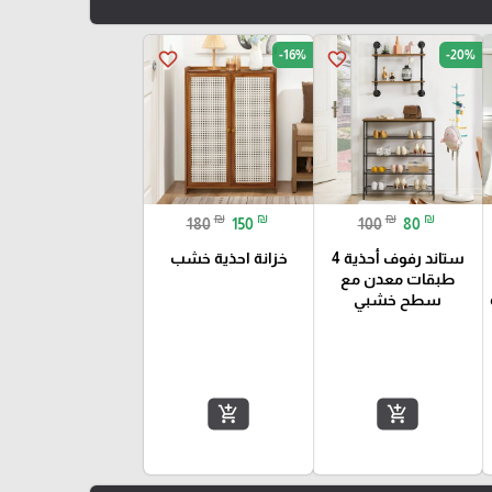
-16%
-20%
favorite_border
favorite_border
₪
₪
₪
₪
180
150
100
80
ستاند رفوف أحذية 4
خزانة احذية خشب
طبقات معدن مع
سطح خشبي
add_shopping_cart
add_shopping_cart