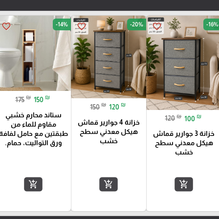
-14%
-20%
-16%
favorite_border
favorite_border
favorite_border
₪
₪
175
150
₪
₪
150
120
ستاند محارم خشبي
₪
₪
120
100
خزانة 4 جوارير قماش
مقاوم للماء من
هيكل معدني سطح
طبقتين مع حامل لفافة
خزانة 3 جوارير قماش
خشب
ورق التواليت، حمام.
هيكل معدني سطح
خشب
add_shopping_cart
add_shopping_cart
add_shopping_cart