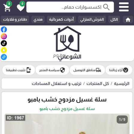
0
0
search
shopping_cart
favorite
home
الكل
الفرش المنزلي
أدوات كهربائية
هندي
طناجر و قلايات
install_mobile
security
commute
emoji_emotions
آراء زبائننا
مناطق التوصيل
سياسة المتجر
تثبيت تطبيقنا
الرئيسية
كل المنتجات
ترتيب و استغلال المساحات
سلة غسيل مزدوج خشب بامبو
سلة غسيل مزدوج خشب بامبو
1 / 9