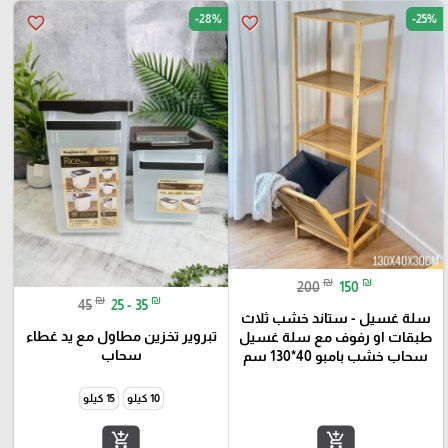
-28%
-25%
favorite_border
favorite_border
₪
₪
200
150
₪
₪
45
25 - 35
سلة غسيل - ستاند خشب ثلاث
تبروير تخزين مطاول مع يد غطاء
طبقات او رفوف مع سلة غسيل
سحاب
سحاب خشب بامبو 40*130 سم
10 كيلو
15 كيلو
add_shopping_cart
add_shopping_cart