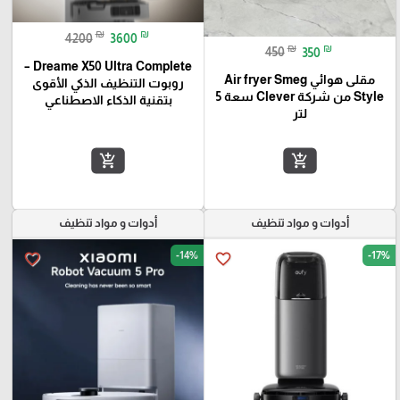
₪
₪
4200
3600
₪
₪
450
350
Dreame X50 Ultra Complete –
مقلى هوائي Air fryer Smeg
روبوت التنظيف الذكي الأقوى
Style من شركة Clever سعة 5
بتقنية الذكاء الاصطناعي
لتر
add_shopping_cart
add_shopping_cart
أدوات و مواد تنظيف
أدوات و مواد تنظيف
-14%
-17%
favorite_border
favorite_border