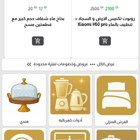
₪
₪
₪
₪
20
12
2500
2100
روبوت تكنيس الارض و السجاد +
بخاخ ماء شفاف حجم كبير مع
تنظيف بالماء Xiaomi H50 pro
قطعتين مسح
add_shopping_cart
add_shopping_cart
keyboard_double_arrow_left
more_horiz
عرض الكل
عروض وخصومات لفترة محدودة
أدوات كهربائية
هندي
الفرش المنزلي