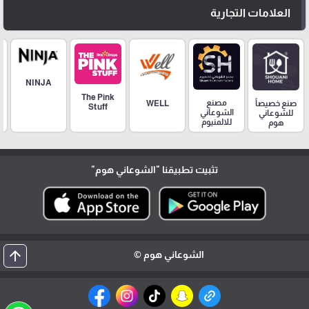
العلامات التجارية
NINJA
The Pink
مصنع
صنع خصيصاً
WELL
Stuff
الشوعاني
للشوعاني
للالمنيوم
هوم
تثبيت تطبيقنا
"الشوعاني هوم"
arrow_upward
الشوعاني هوم ©