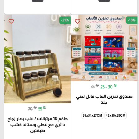
-21%
-16%
favorite_border
favorite_border
₪
₪
35
25 - 30
صندوق تخزين العاب قابل لطي
جلد
₪
₪
70
55
59x34x27CM
48x30x28CM
طقم 10 مرتبانات / علب بهار زجاج
دائري مع غطي وستاند خشب
طبقتين