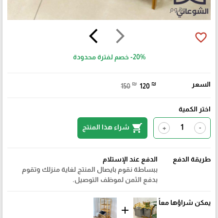
arrow_back_ios
arrow_forward_ios
favorite_border
-20%
خصم لفترة محدودة
السعر
₪
₪
150
120
اختر الكمية
shopping_cart
شراء هذا المنتج
+
-
طريقة الدفع
الدفع عند الإستلام
ببساطة نقوم بايصال المنتج لغاية منزلك وتقوم
بدفع الثمن لموظف التوصيل.
يمكن شراؤها معاً
add