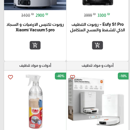
₪
₪
₪
₪
3400
2900
3999
3300
Eufy S1 Pro – روبوت التنظيف
روبوت تكنيس الارضيات و السجاد
الذكي للشفط والمسح المتكامل
Xiaomi Vacuum 5 pro
add_shopping_cart
add_shopping_cart
أدوات و مواد تنظيف
أدوات و مواد تنظيف
-40%
-16%
favorite_border
favorite_border