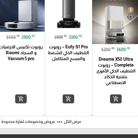
₪
₪
₪
₪
3400
2900
3999
3300
Eufy S1 Pro – روبوت
روبوت تكنيس الارضيات
₪
₪
4200
3600
التنظيف الذكي للشفط
و السجاد Xiaomi
والمسح المتكامل
Vacuum 5 pro
Dreame X50 Ultra
Complete – روبوت
التنظيف الذكي الأقوى
بتقنية الذكاء
الاصطناعي
add_shopping_cart
add_shopping_cart
add_shopping_cart
ft
more_horiz
عرض الكل
عروض وخصومات لفترة محدودة