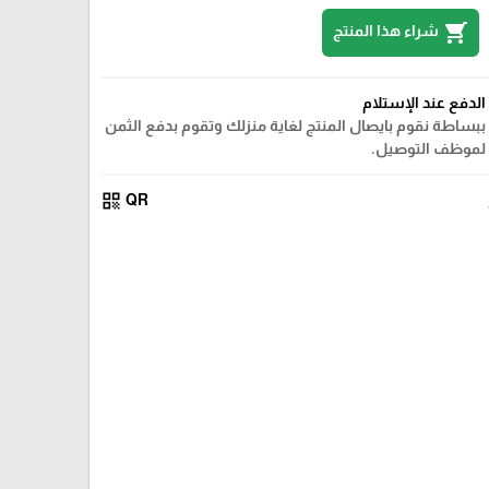
shopping_cart
شراء هذا المنتج
الدفع عند الإستلام
ببساطة نقوم بايصال المنتج لغاية منزلك وتقوم بدفع الثمن
لموظف التوصيل.
qr_code
QR