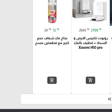
₪
₪
₪
₪
20
12
2500
2100
روبوت تكنيس الارض و
بخاخ ماء شفاف حجم
السجاد + تنظيف بالماء
كبير مع قطعتين مسح
Xiaomi H50 pro
add_shopping_cart
add_shopping_cart
keyboard_double_arrow_le