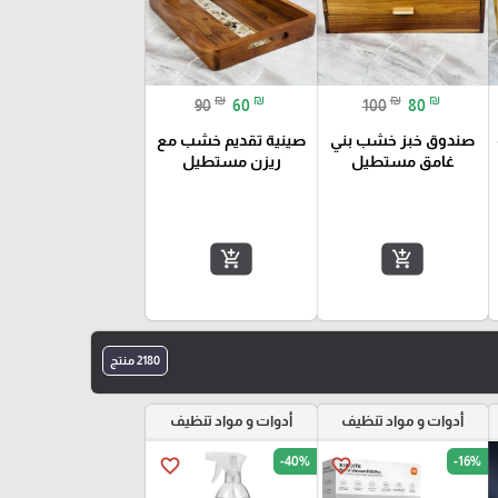
₪
₪
₪
₪
90
60
100
80
صندوق خبز خشب بني
صينية تقديم خشب مع
غامق مستطيل
ريزن مستطيل
add_shopping_cart
add_shopping_cart
2180 منتج
أدوات و مواد تنظيف
أدوات و مواد تنظيف
-40%
-16%
favorite_border
favorite_border