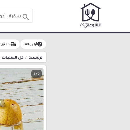
search
commute
emoji_emotions
آراء زبائننا
مناطق ا
الرئيسية
كل المنتجات
1 / 2