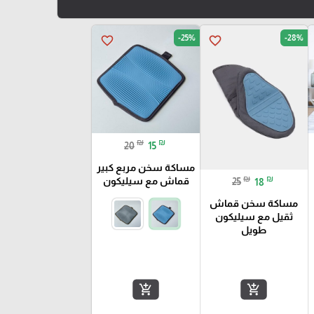
-25%
-28%
favorite_border
favorite_border
₪
₪
20
15
مساكة سخن مربع كبير
₪
₪
قماش مع سيليكون
25
18
مساكة سخن قماش
ثقيل مع سيليكون
طويل
add_shopping_cart
add_shopping_cart