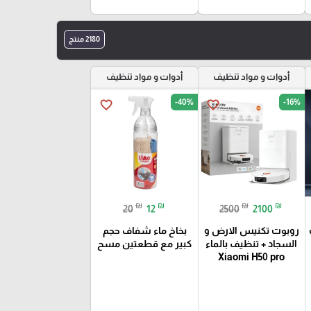
2180 منتج
أدوات و مواد تنظيف
أدوات و مواد تنظيف
-40%
-16%
favorite_border
favorite_border
₪
₪
₪
₪
20
12
2500
2100
روبوت تكنيس الارض و
بخاخ ماء شفاف حجم
السجاد + تنظيف بالماء
كبير مع قطعتين مسح
Xiaomi H50 pro