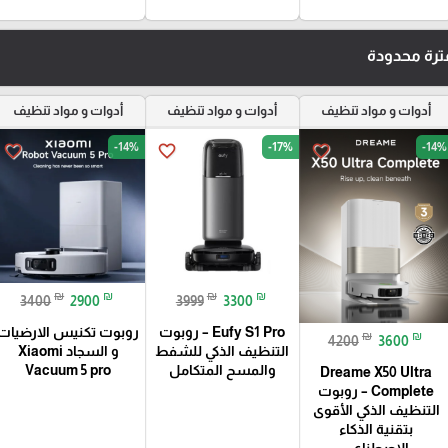
رة محدودة
أدوات و مواد تنظيف
أدوات و مواد تنظيف
أدوات و مواد تنظيف
-14%
-17%
-14%
favorite_border
favorite_border
favorite_border
₪
₪
₪
₪
3400
2900
3999
3300
Eufy S1 Pro – روبوت
روبوت تكنيس الارضيات
₪
₪
4200
3600
التنظيف الذكي للشفط
و السجاد Xiaomi
والمسح المتكامل
Vacuum 5 pro
Dreame X50 Ultra
Complete – روبوت
التنظيف الذكي الأقوى
بتقنية الذكاء