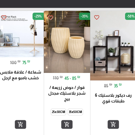
-25%
-35%
-58%
favorite_border
favorite_border
favorite_border
₪
₪
100
75
شماعة / علاقة ملابس
₪
₪
خشب بامبو مع ارجل
110
45 - 85
₪
₪
85
35
قوار / حوض زريعة /
شجر بلاستيك مجدل
رف ديكور بلاستيك 6
بيج
طبقات قوي
25x38CM
35x50CM
add_shopping_cart
add_shopping_cart
add_shopping_cart