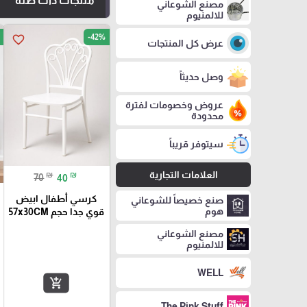
منتجات ذات صلة
مصنع الشوعاني
للالمنيوم
-42%
favorite_border
عرض كل المنتجات
وصل حديثاً
عروض وخصومات لفترة
محدودة
سيتوفر قريباً
العلامات التجارية
₪
₪
70
40
كرسي أطفال ابيض
صنع خصيصاً للشوعاني
هوم
قوي جدا حجم 57x30CM
مصنع الشوعاني
للالمنيوم
WELL
add_shopping_cart
The Pink Stuff