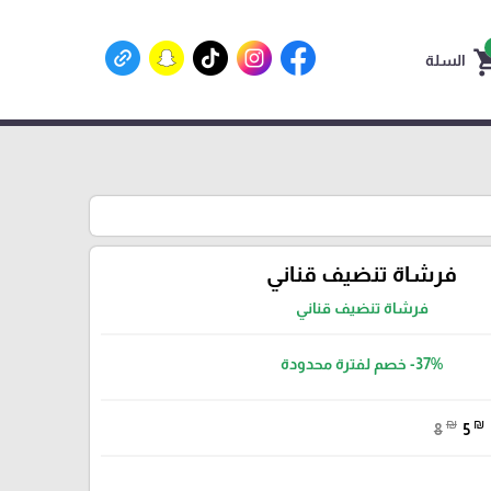
shoppin
السلة
فرشاة تنضيف قناني
فرشاة تنضيف قناني
-37%
خصم لفترة محدودة
₪
₪
8
5