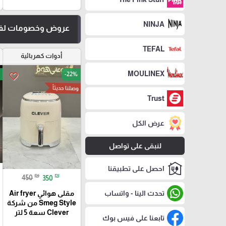
NINJA
عروض وخصومات لفت
TEFAL
أدوات كهربائية
MOULINEX
-22%
favorite_border
وصلنا حديثاً
Trust
عرض الكل
لنبقى على تواصل
احصل على تطبيقنا
₪
₪
450
350
تحدث الينا - واتساب
مقلى هوائي Air fryer
Smeg Style من شركة
Clever سعة 5 لتر
تابعنا على فيس بوك