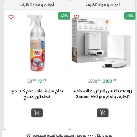
أدوات و مواد تنظيف
أدوات و مواد تنظيف
-40%
-16%
favorite_border
favorite_border
₪
₪
₪
₪
20
12
2500
2100
روبوت تكنيس الارض و السجاد +
بخاخ ماء شفاف حجم كبير مع
تنظيف بالماء Xiaomi H50 pro
قطعتين مسح
add_shopping_cart
add_shopping_cart
keyboard_double_arrow_left
more_horiz
عرض الكل
عروض وخصومات لفترة محدودة