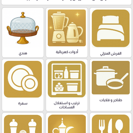
أدوات كهربائية
هندي
الفرش المنزلي
طناجر و قلايات
ترتيب و استغلال
سفرة
المساحات