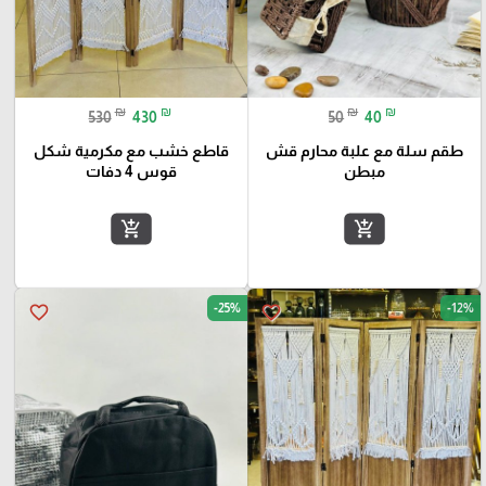
₪
₪
₪
₪
530
430
50
40
طقم سلة مع علبة محارم قش
قاطع خشب مع مكرمية شكل
مبطن
قوس 4 دفات
add_shopping_cart
add_shopping_cart
-25%
-12%
favorite_border
favorite_border