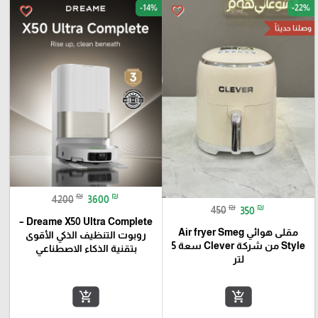
-14%
-22%
favorite_border
favorite_border
وصلنا حديثاً
₪
₪
4200
3600
₪
₪
450
350
Dreame X50 Ultra Complete –
مقلى هوائي Air fryer Smeg
روبوت التنظيف الذكي الأقوى
Style من شركة Clever سعة 5
بتقنية الذكاء الاصطناعي
لتر
add_shopping_cart
add_shopping_cart