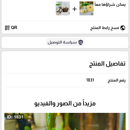
يمكن شراؤها معاً
add
qr_code
public
نسخ رابط المنتج
QR
policy
سياسة التوصيل
تفاصيل المنتج
رقم المنتج
1831
مزيداً من الصور والفيديو