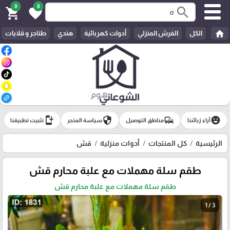
0
0
search
shopping_cart
favorite
home
الكل
الفرش المنزلي
أدوات كهربائية
هندي
طناجر و قلايات
install_mobile
security
commute
emoji_emotions
آراء زبائننا
مناطق التوصيل
سياسة المتجر
تثبيت تطبيقنا
الرئيسية
كل المنتجات
أدوات منزلية
قش
طقم سلة مهملات مع علبة محارم قش
طقم سلة مهملات مع علبة محارم قش
1 / 3