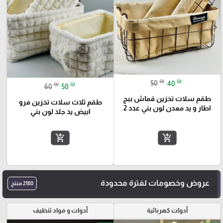
₪
₪
50
40
₪
₪
60
50
طقم سلات تخزين قماش ببج
طقم ثلاث سلات تخزين فرو
اطار و يد معدن لون بني عدد 2
ابيض يد جلد لون بني
add_shopping_cart
add_shopping_cart
عروض وخصومات لفترة محدودة
2180 منتج
أدوات كهربائية
أدوات و مواد تنظيف