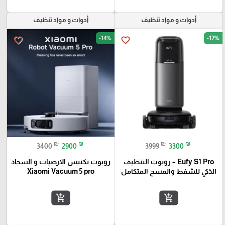
أدوات و مواد تنظيف
أدوات و مواد تنظيف
-14%
-17%
favorite_border
favorite_border
₪
₪
₪
₪
3400
2900
3999
3300
Eufy S1 Pro – روبوت التنظيف
روبوت تكنيس الارضيات و السجاد
الذكي للشفط والمسح المتكامل
Xiaomi Vacuum 5 pro
add_shopping_cart
add_shopping_cart