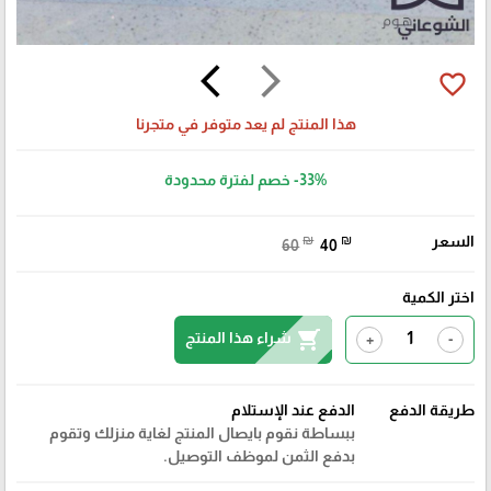
arrow_back_ios
arrow_forward_ios
favorite_border
هذا المنتج لم يعد متوفر في متجرنا
-33%
خصم لفترة محدودة
السعر
₪
₪
60
40
اختر الكمية
shopping_cart
شراء هذا المنتج
+
-
طريقة الدفع
الدفع عند الإستلام
ببساطة نقوم بايصال المنتج لغاية منزلك وتقوم
بدفع الثمن لموظف التوصيل.