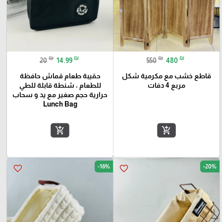
₪
₪
₪
₪
20
14.99
550
480
قاطع خشب مع مكرمية شكل
حقيبة طعام قماش حافظة
مربع 4 دفات
للطعام ، شنطة قابلة للطي
حرارية حجم صغير مع يد و سحاب
Lunch Bag
add_shopping_cart
add_shopping_cart
-16%
-20%
favorite_border
favorite_border