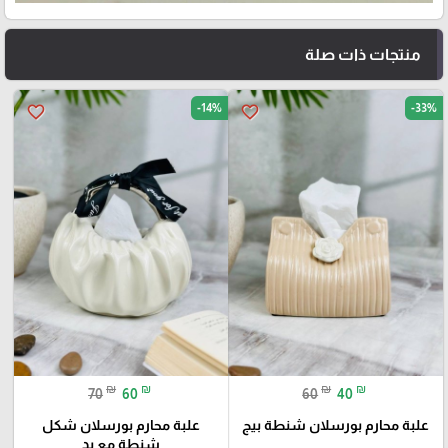
منتجات ذات صلة
-14%
-33%
favorite_border
favorite_border
₪
₪
₪
₪
70
60
60
40
علبة محارم بورسلان شنطة بيج
علبة محارم بورسلان شكل
شنطة مع يد