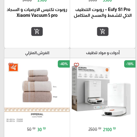
Eufy S1 Pro – روبوت التنظيف
روبوت تكنيس الارضيات و السجاد
الذكي للشفط والمسح المتكامل
Xiaomi Vacuum 5 pro
add_shopping_cart
add_shopping_cart
أدوات و مواد تنظيف
الفرش المنزلي
-40%
-16%
favorite_border
favorite_border
₪
₪
₪
₪
50
30
2500
2100