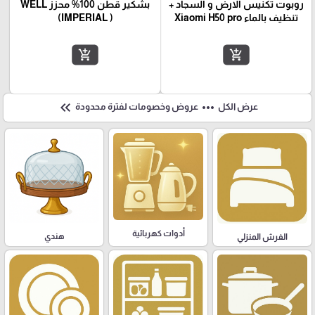
روبوت تكنيس الارض و السجاد +
بشكير قطن 100% محزز WELL
تنظيف بالماء Xiaomi H50 pro
(IMPERIAL )
add_shopping_cart
add_shopping_cart
keyboard_double_arrow_left
more_horiz
عرض الكل
عروض وخصومات لفترة محدودة
أدوات كهربائية
هندي
الفرش المنزلي