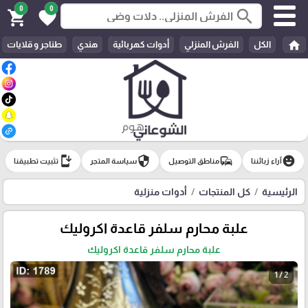
0
0
search
shopping_cart
favorite
home
الكل
الفرش المنزلي
أدوات كهربائية
هندي
طناجر و قلايات
install_mobile
security
commute
emoji_emotions
آراء زبائننا
مناطق التوصيل
سياسة المتجر
تثبيت تطبيقنا
الرئيسية
كل المنتجات
أدوات منزلية
علبة محارم سلفر قاعدة اكروليك
علبة محارم سلفر قاعدة اكروليك
1 / 2