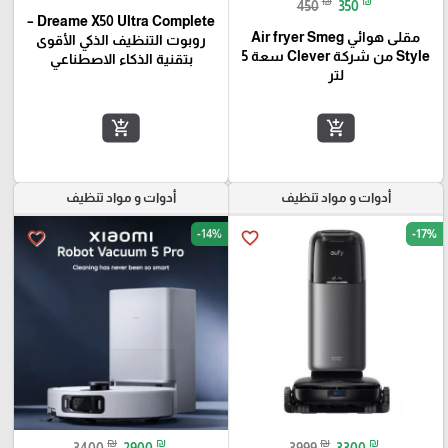
₪
₪
450
350
Dreame X50 Ultra Complete –
مقلى هوائي Air fryer Smeg
روبوت التنظيف الذكي الأقوى
Style من شركة Clever سعة 5
بتقنية الذكاء الاصطناعي
لتر
add_shopping_cart
add_shopping_cart
أدوات و مواد تنظيف
أدوات و مواد تنظيف
-14%
-17%
favorite_border
favorite_border
₪
₪
₪
₪
3400
2900
3999
3300