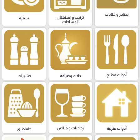
طناجر و قلايات
ترتيب و استغلال
سفرة
المساحات
أدوات مطبخ
دلات وضيافة
خشبيات
زجاجيات و فناجين
أدوات منزلية
طقاطيق