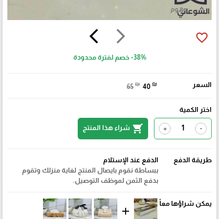
arrow_back_ios
arrow_forward_ios
favorite_border
-38%
خصم لفترة محدودة
السعر
₪
₪
65
40
اختر الكمية
shopping_cart
شراء هذا المنتج
+
-
طريقة الدفع
الدفع عند الإستلام
ببساطة نقوم بايصال المنتج لغاية منزلك وتقوم
بدفع الثمن لموظف التوصيل.
يمكن شراؤها معاً
add