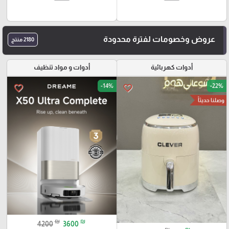
عروض وخصومات لفترة محدودة
2180 منتج
أدوات كهربائية
أدوات و مواد تنظيف
-14%
-22%
favorite_border
favorite_border
وصلنا حديثاً
₪
₪
4200
3600