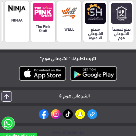
NINJA
The Pink
مصنع
صنع خصيصاً
WELL
Stuff
الشوعاني
للشوعاني
للالمنيوم
هوم
تثبيت تطبيقنا
"الشوعاني هوم"
arrow_upward
الشوعاني هوم ©
www.shouani.ps
تحدث الينا - واتساب