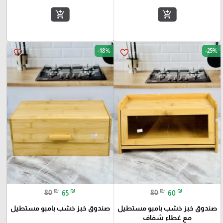
add_shopping_cart
add_shopping_cart
-18%
-25%
favorite_border
favorite_border
₪
₪
₪
₪
80
65
80
60
صندوق خبز خشب بامبو مستطيل
صندوق خبز خشب بامبو مستطيل
مع غطاء شفاف