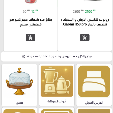
₪
₪
₪
₪
20
12
2500
2100
روبوت تكنيس الارض و السجاد +
بخاخ ماء شفاف حجم كبير مع
تنظيف بالماء Xiaomi H50 pro
قطعتين مسح
add_shopping_cart
add_shopping_cart
keyboard_double_arrow_left
more_horiz
عرض الكل
عروض وخصومات لفترة محدودة
أدوات كهربائية
هندي
الفرش المنزلي