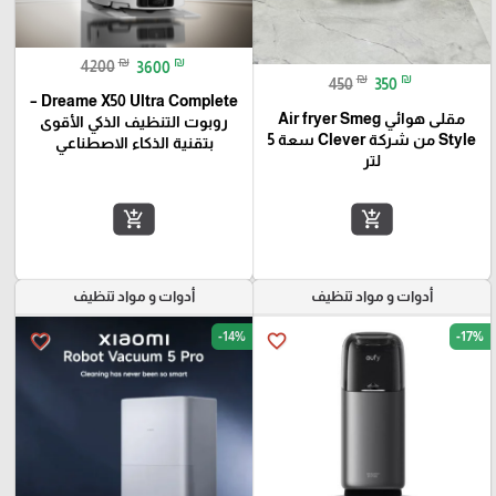
₪
₪
4200
3600
₪
₪
450
350
Dreame X50 Ultra Complete –
مقلى هوائي Air fryer Smeg
روبوت التنظيف الذكي الأقوى
Style من شركة Clever سعة 5
بتقنية الذكاء الاصطناعي
لتر
add_shopping_cart
add_shopping_cart
أدوات و مواد تنظيف
أدوات و مواد تنظيف
-14%
-17%
favorite_border
favorite_border