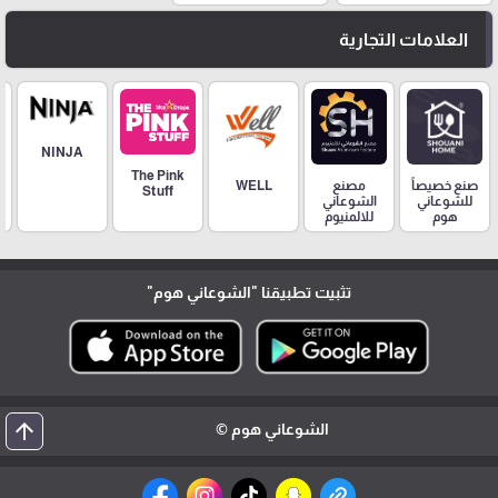
العلامات التجارية
NINJA
The Pink
مصنع
صنع خصيصاً
WELL
Stuff
الشوعاني
للشوعاني
للالمنيوم
هوم
تثبيت تطبيقنا
"الشوعاني هوم"
arrow_upward
الشوعاني هوم ©