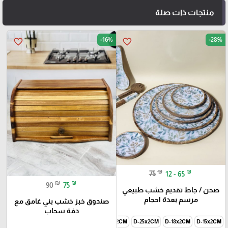
منتجات ذات صلة
-16%
-28%
favorite_border
favorite_border
₪
₪
75
12 - 65
₪
₪
90
75
صحن / جاط تقديم خشب طبيعي
مرسم بعدة احجام
صندوق خبز خشب بني غامق مع
دفة سحاب
D-45x2CM
D-35x2CM
D-30x2CM
D-25x2CM
D-18x2CM
D-15x2CM