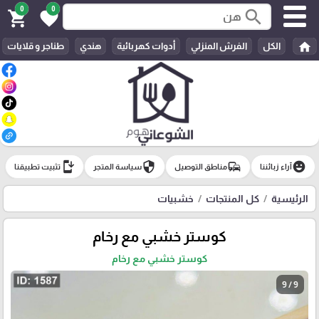
0
0
search
shopping_cart
favorite
home
الكل
الفرش المنزلي
أدوات كهربائية
هندي
طناجر و قلايات
install_mobile
security
commute
emoji_emotions
آراء زبائننا
مناطق التوصيل
سياسة المتجر
تثبيت تطبيقنا
الرئيسية
كل المنتجات
خشبيات
كوستر خشبي مع رخام
كوستر خشبي مع رخام
9 / 9