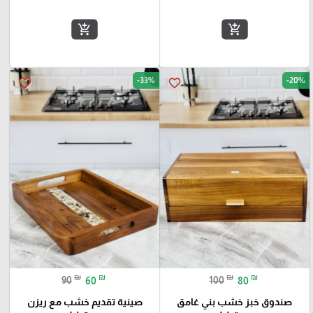
add_shopping_cart
add_shopping_cart
-33%
-20%
favorite_border
favorite_border
₪
₪
₪
₪
90
60
100
80
صندوق خبز خشب بني غامق
صينية تقديم خشب مع ريزن