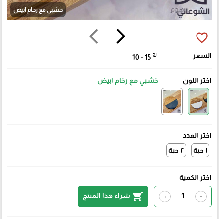
خشبي مع رخام ابيض
arrow_back_ios
arrow_forward_ios
favorite_border
السعر
₪
10 - 15
اختر اللون
خشبي مع رخام ابيض
اختر العدد
١ حبة
٢ حبة
اختر الكمية
shopping_cart
شراء هذا المنتج
+
-