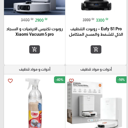
₪
₪
₪
₪
3400
2900
3999
3300
Eufy S1 Pro – روبوت التنظيف
روبوت تكنيس الارضيات و السجاد
الذكي للشفط والمسح المتكامل
Xiaomi Vacuum 5 pro
add_shopping_cart
add_shopping_cart
أدوات و مواد تنظيف
أدوات و مواد تنظيف
-40%
-16%
favorite_border
favorite_border