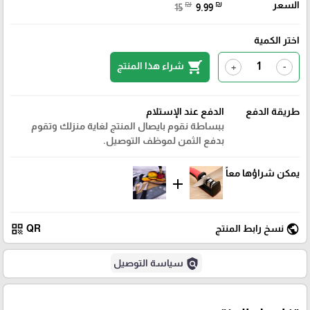
السعر
₪
₪
15
9.99
اختر الكمية
shopping_cart
شراء هذا المنتج
+
-
طريقة الدفع
الدفع عند الإستلام
ببساطة نقوم بايصال المنتج لغاية منزلك وتقوم
بدفع الثمن لموظف التوصيل.
يمكن شراؤها معاً
add
qr_code
public
نسخ رابط المنتج
QR
policy
سياسة التوصيل