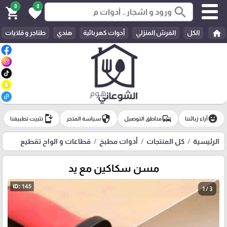
0
0
search
shopping_cart
favorite
home
الكل
الفرش المنزلي
أدوات كهربائية
هندي
طناجر و قلايات
install_mobile
security
commute
emoji_emotions
آراء زبائننا
مناطق التوصيل
سياسة المتجر
تثبيت تطبيقنا
الرئيسية
كل المنتجات
أدوات مطبخ
قطاعات و الواح تقطيع
مسن سكاكين مع يد
1 / 3