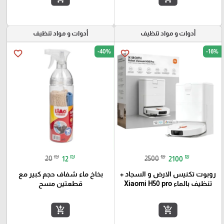
أدوات و مواد تنظيف
أدوات و مواد تنظيف
-40%
-16%
favorite_border
favorite_border
₪
₪
₪
₪
20
12
2500
2100
روبوت تكنيس الارض و السجاد +
بخاخ ماء شفاف حجم كبير مع
تنظيف بالماء Xiaomi H50 pro
قطعتين مسح
add_shopping_cart
add_shopping_cart