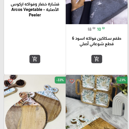
قشارة خضار وفواكه اركوس
الأصلية – Arcos Vegetable
Peeler
₪
₪
18
10
طقم سكاكين فواكه اسود 6
قطع شوعاني أصلي
add_shopping_cart
add_shopping_cart
-33%
-23%
favorite_border
favorite_border