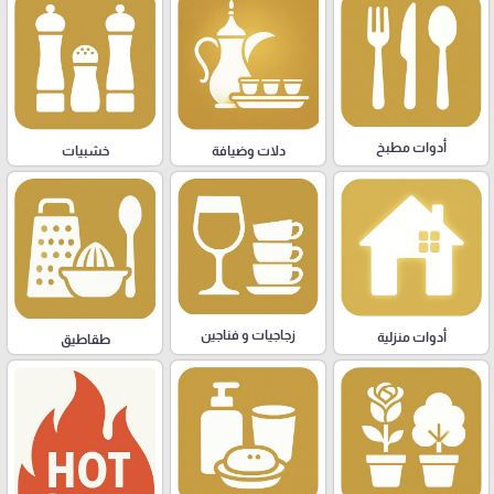
أدوات مطبخ
دلات وضيافة
خشبيات
زجاجيات و فناجين
أدوات منزلية
طقاطيق