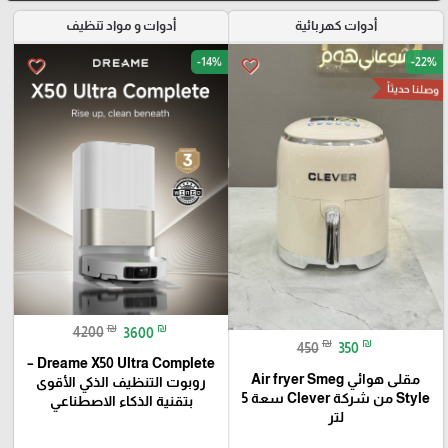
أدوات كهربائية
أدوات و مواد تنظيف
-14%
-22%
favorite_border
favorite_border
وصلنا حديثاً
₪
₪
4200
3600
₪
₪
450
350
Dreame X50 Ultra Complete –
مقلى هوائي Air fryer Smeg
روبوت التنظيف الذكي الأقوى
Style من شركة Clever سعة 5
بتقنية الذكاء الاصطناعي
لتر