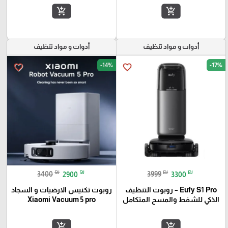
add_shopping_cart
add_shopping_cart
أدوات و مواد تنظيف
أدوات و مواد تنظيف
-14%
-17%
favorite_border
favorite_border
₪
₪
₪
₪
3400
2900
3999
3300
Eufy S1 Pro – روبوت التنظيف
روبوت تكنيس الارضيات و السجاد
الذكي للشفط والمسح المتكامل
Xiaomi Vacuum 5 pro
add_shopping_cart
add_shopping_cart