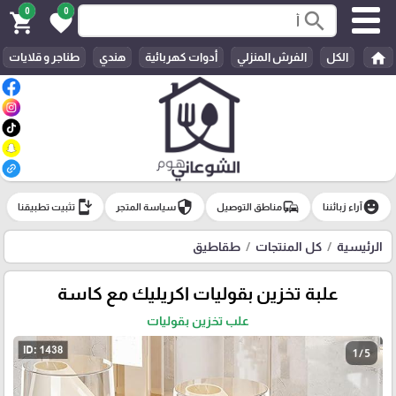
0
0
search
shopping_cart
favorite
home
الكل
الفرش المنزلي
أدوات كهربائية
هندي
طناجر و قلايات
install_mobile
security
commute
emoji_emotions
آراء زبائننا
مناطق التوصيل
سياسة المتجر
تثبيت تطبيقنا
الرئيسية
كل المنتجات
طقاطيق
علبة تخزين بقوليات اكريليك مع كاسة
علب تخزين بقوليات
1 / 5