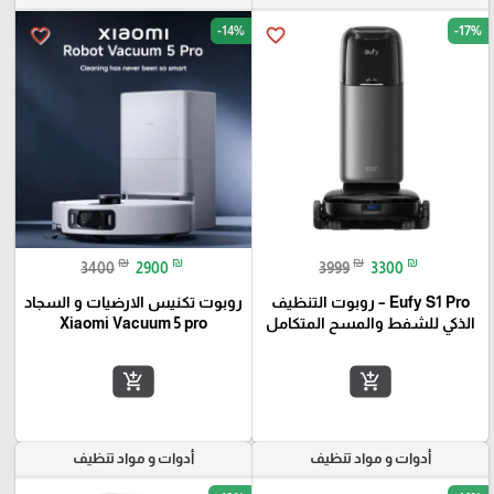
-14%
-17%
favorite_border
favorite_border
₪
₪
₪
₪
3400
2900
3999
3300
Eufy S1 Pro – روبوت التنظيف
روبوت تكنيس الارضيات و السجاد
الذكي للشفط والمسح المتكامل
Xiaomi Vacuum 5 pro
add_shopping_cart
add_shopping_cart
أدوات و مواد تنظيف
أدوات و مواد تنظيف