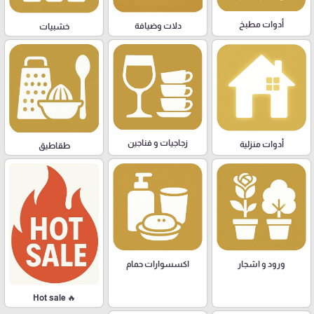
أدوات مطبخ
دلات وضيافة
خشبيات
زجاجيات و فناجين
أدوات منزلية
طقاطيق
ورود و اشجار
اكسسوارات حمام
🔥 Hot sale