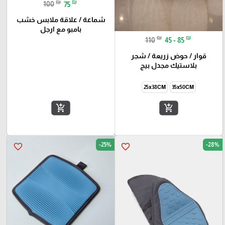
₪
₪
100
75
شماعة / علاقة ملابس خشب
بامبو مع ارجل
₪
₪
110
45 - 85
قوار / حوض زريعة / شجر
بلاستيك مجدل بيج
25x38CM
35x50CM
add_shopping_cart
add_shopping_cart
-25%
-28%
favorite_border
favorite_border