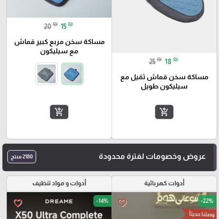
₪
₪
20
15
مساكة سخن مربع كبير قماش
مع سيليكون
₪
₪
25
18
مساكة سخن قماش ثقيل مع
سيليكون طويل
add_shopping_cart
add_shopping_cart
عروض وخصومات لفترة محدودة
2180 منتج
أدوات كهربائية
أدوات و مواد تنظيف
-14%
-22%
favorite_border
favorite_border
وصلنا حديثاً