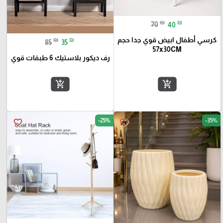
₪
₪
70
40
كرسي أطفال ابيض قوي جدا حجم
₪
₪
85
35
57x30CM
رف ديكور بلاستيك 6 طبقات قوي
add_shopping_cart
add_shopping_cart
-25%
-35%
favorite_border
favorite_border