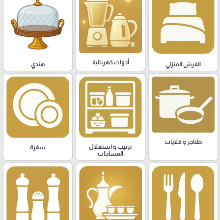
أدوات كهربائية
هندي
الفرش المنزلي
طناجر و قلايات
ترتيب و استغلال
سفرة
المساحات