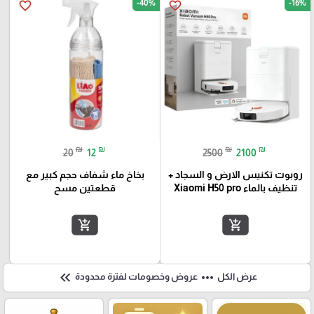
-40%
-16%
favorite_border
favorite_border
₪
₪
₪
₪
20
12
2500
2100
روبوت تكنيس الارض و السجاد +
بخاخ ماء شفاف حجم كبير مع
تنظيف بالماء Xiaomi H50 pro
قطعتين مسح
add_shopping_cart
add_shopping_cart
keyboard_double_arrow_left
more_horiz
عرض الكل
عروض وخصومات لفترة محدودة