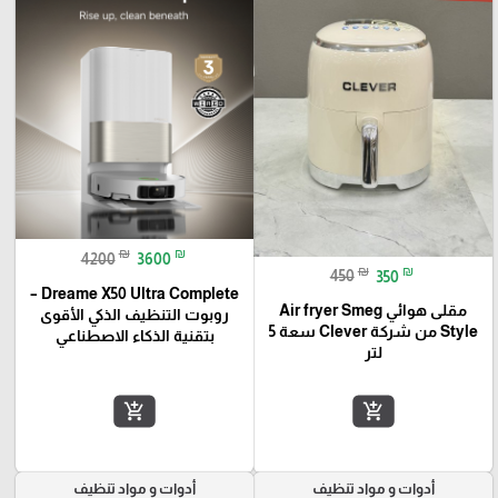
₪
₪
4200
3600
₪
₪
450
350
Dreame X50 Ultra Complete –
مقلى هوائي Air fryer Smeg
روبوت التنظيف الذكي الأقوى
Style من شركة Clever سعة 5
بتقنية الذكاء الاصطناعي
لتر
add_shopping_cart
add_shopping_cart
أدوات و مواد تنظيف
أدوات و مواد تنظيف