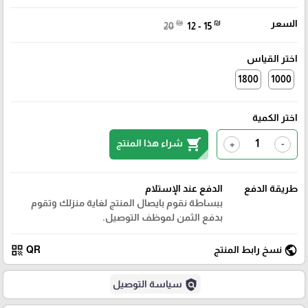
السعر
₪
₪
20
12 - 15
اختر القياس
1800
1000
اختر الكمية
shopping_cart
شراء هذا المنتج
+
-
طريقة الدفع
الدفع عند الإستلام
ببساطة نقوم بايصال المنتج لغاية منزلك وتقوم
بدفع الثمن لموظف التوصيل.
qr_code
public
نسخ رابط المنتج
QR
policy
سياسة التوصيل