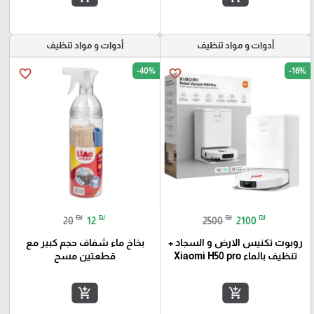
أدوات و مواد تنظيف
أدوات و مواد تنظيف
-40%
-16%
favorite_border
favorite_border
₪
₪
₪
₪
20
12
2500
2100
روبوت تكنيس الارض و السجاد +
بخاخ ماء شفاف حجم كبير مع
تنظيف بالماء Xiaomi H50 pro
قطعتين مسح
add_shopping_cart
add_shopping_cart