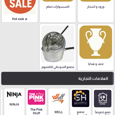
ورود و اشجار
اكسسوارات حمام
🔥 Hot sale
تحف و هدايا
مصنع الشوعاني للالمنيوم
العلامات التجارية
NINJA
The Pink
مصنع
صنع خصيصاً
WELL
Stuff