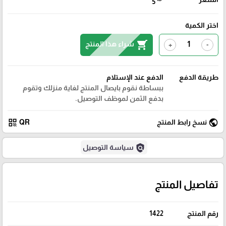
5
اختر الكمية
shopping_cart
شراء هذا المنتج
+
-
طريقة الدفع
الدفع عند الإستلام
ببساطة نقوم بايصال المنتج لغاية منزلك وتقوم
بدفع الثمن لموظف التوصيل.
qr_code
public
نسخ رابط المنتج
QR
policy
سياسة التوصيل
تفاصيل المنتج
رقم المنتج
1422