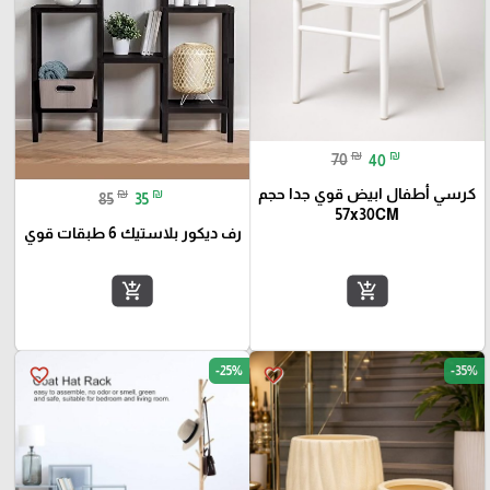
₪
₪
70
40
كرسي أطفال ابيض قوي جدا حجم
₪
₪
85
35
57x30CM
رف ديكور بلاستيك 6 طبقات قوي
add_shopping_cart
add_shopping_cart
-25%
-35%
favorite_border
favorite_border