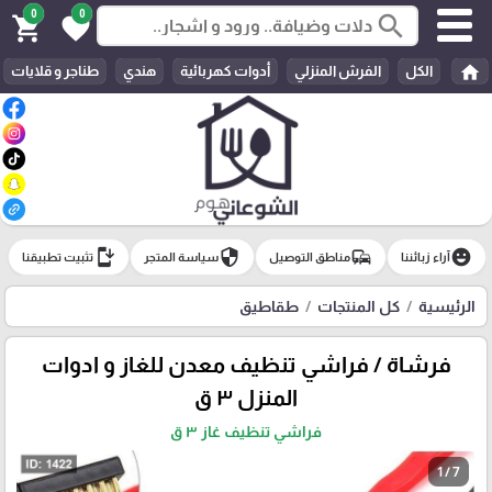
0
0
search
shopping_cart
favorite
home
الكل
الفرش المنزلي
أدوات كهربائية
هندي
طناجر و قلايات
install_mobile
security
commute
emoji_emotions
آراء زبائننا
مناطق التوصيل
سياسة المتجر
تثبيت تطبيقنا
الرئيسية
كل المنتجات
طقاطيق
فرشاة / فراشي تنظيف معدن للغاز و ادوات
المنزل ٣ ق
فراشي تنظيف غاز ٣ ق
1 / 7