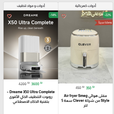
أدوات كهربائية
أدوات و مواد تنظيف
-14%
-22%
favorite_border
favorite_border
وصلنا حديثاً
₪
₪
4200
3600
₪
₪
450
350
Dreame X50 Ultra Complete –
مقلى هوائي Air fryer Smeg
روبوت التنظيف الذكي الأقوى
Style من شركة Clever سعة 5
بتقنية الذكاء الاصطناعي
لتر