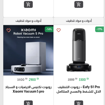
add_shopping_cart
add_shopping_cart
أدوات و مواد تنظيف
أدوات و مواد تنظيف
-14%
-17%
favorite_border
favorite_border
₪
₪
₪
₪
3400
2900
3999
3300
Eufy S1 Pro – روبوت التنظيف
روبوت تكنيس الارضيات و السجاد
الذكي للشفط والمسح المتكامل
Xiaomi Vacuum 5 pro
add_shopping_cart
add_shopping_cart