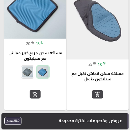
₪
₪
20
15
مساكة سخن مربع كبير قماش
مع سيليكون
₪
₪
25
18
مساكة سخن قماش ثقيل مع
سيليكون طويل
add_shopping_cart
add_shopping_cart
عروض وخصومات لفترة محدودة
2180 منتج