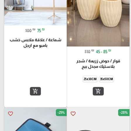
₪
₪
100
75
شماعة / علاقة ملابس خشب
بامبو مع ارجل
₪
₪
110
45 - 85
قوار / حوض زريعة / شجر
بلاستيك مجدل بيج
25x38CM
35x50CM
add_shopping_cart
add_shopping_cart
-25%
-28%
favorite_border
favorite_border