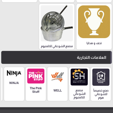
تحف و هدايا
مصنع الشوعاني للالمنيوم
العلامات التجارية
NINJA
The Pink
مصنع
صنع خصيصاً
WELL
Stuff
الشوعاني
للشوعاني
للالمنيوم
هوم