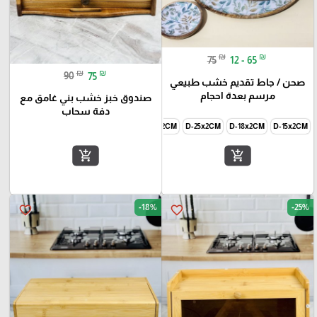
₪
₪
75
12 - 65
₪
₪
90
75
صحن / جاط تقديم خشب طبيعي
مرسم بعدة احجام
صندوق خبز خشب بني غامق مع
دفة سحاب
D-45x2CM
D-35x2CM
D-30x2CM
D-25x2CM
D-18x2CM
D-15x2CM
add_shopping_cart
add_shopping_cart
-18%
-25%
favorite_border
favorite_border