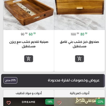
₪
₪
₪
₪
90
60
100
80
صندوق خبز خشب بني غامق
صينية تقديم خشب مع ريزن
مستطيل
مستطيل
add_shopping_cart
add_shopping_cart
عروض وخصومات لفترة محدودة
2175 منتج
أدوات كهربائية
أدوات و مواد تنظيف
-14%
-22%
favorite_border
favorite_border