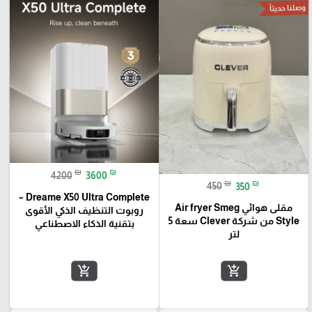
وصلنا حديثاً
₪
₪
4200
3600
₪
₪
450
350
Dreame X50 Ultra Complete –
مقلى هوائي Air fryer Smeg
روبوت التنظيف الذكي الأقوى
Style من شركة Clever سعة 5
بتقنية الذكاء الاصطناعي
لتر
add_shopping_cart
add_shopping_cart