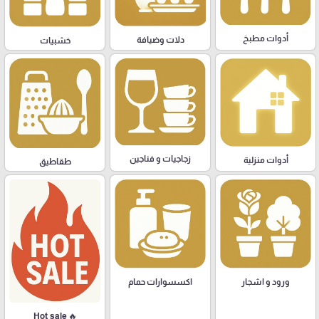
أدوات مطبخ
دلات وضيافة
خشبيات
زجاجيات و فناجين
أدوات منزلية
طقاطيق
ورود و اشجار
اكسسوارات حمام
🔥 Hot sale