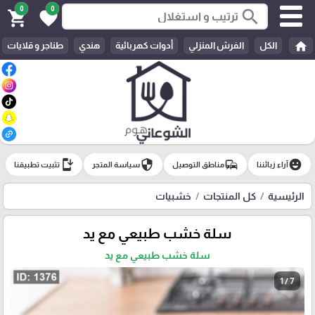
0
0
search
shopping_cart
favorite
home
الكل
الفرش المنزلي
أدوات كهربائية
هندي
طناجر و قلايات
install_mobile
security
commute
emoji_emotions
آراء زبائننا
مناطق التوصيل
سياسة المتجر
تثبيت تطبيقنا
الرئيسية
كل المنتجات
خشبيات
سلة خشب طبيعي مع يد
سلة خشب طبيعي مع يد
1 / 7