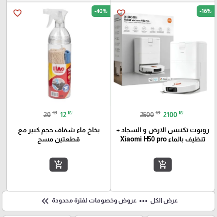
-40%
-16%
favorite_border
favorite_border
₪
₪
₪
₪
20
12
2500
2100
روبوت تكنيس الارض و السجاد +
بخاخ ماء شفاف حجم كبير مع
تنظيف بالماء Xiaomi H50 pro
قطعتين مسح
add_shopping_cart
add_shopping_cart
keyboard_double_arrow_left
more_horiz
عرض الكل
عروض وخصومات لفترة محدودة