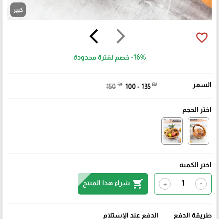
كبير
arrow_back_ios
arrow_forward_ios
favorite_border
-16%
خصم لفترة محدودة
السعر
₪
₪
150
100 - 135
اختر الحجم
اختر الكمية
shopping_cart
شراء هذا المنتج
+
-
طريقة الدفع
الدفع عند الإستلام