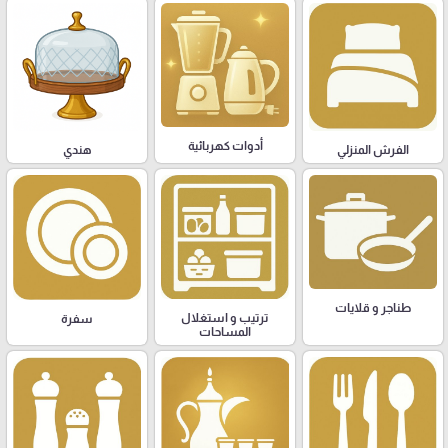
أدوات كهربائية
هندي
الفرش المنزلي
طناجر و قلايات
ترتيب و استغلال
سفرة
المساحات