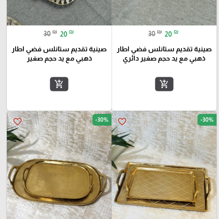
₪
₪
₪
₪
30
20
30
20
صينية تقديم ستانلس فضي اطار
صينية تقديم ستانلس فضي اطار
ذهبي مع يد حجم صغير دائري
ذهبي مع يد حجم صغير
add_shopping_cart
add_shopping_cart
-30%
-30%
favorite_border
favorite_border