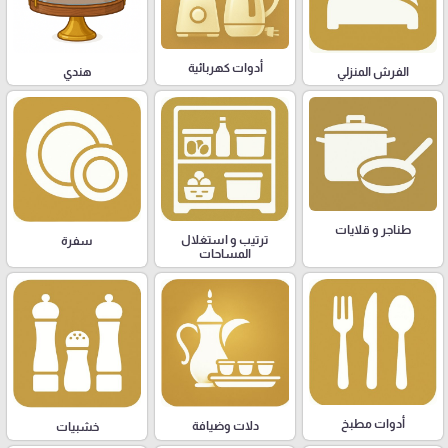
أدوات كهربائية
هندي
الفرش المنزلي
طناجر و قلايات
ترتيب و استغلال
سفرة
المساحات
أدوات مطبخ
دلات وضيافة
خشبيات