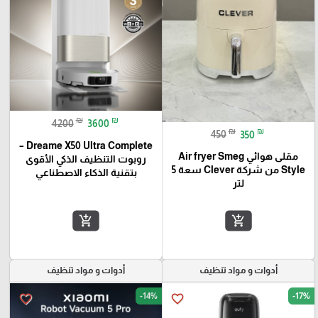
₪
₪
4200
3600
₪
₪
450
350
Dreame X50 Ultra Complete –
مقلى هوائي Air fryer Smeg
روبوت التنظيف الذكي الأقوى
Style من شركة Clever سعة 5
بتقنية الذكاء الاصطناعي
لتر
add_shopping_cart
add_shopping_cart
أدوات و مواد تنظيف
أدوات و مواد تنظيف
-14%
-17%
favorite_border
favorite_border