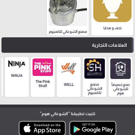
تحف و هدايا
مصنع الشوعاني للالمنيوم
العلامات التجارية
NINJA
The Pink
مصنع
صنع خصيصاً
WELL
Stuff
الشوعاني
للشوعاني
للالمنيوم
هوم
تثبيت تطبيقنا
"الشوعاني هوم"