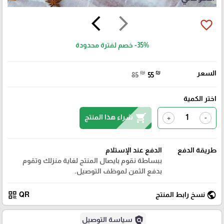
arrow_back_ios
arrow_forward_ios
favorite_border
-35%
خصم لفترة محدودة
السعر
₪
₪
85
55
اختر الكمية
shopping_cart
شراء هذا المنتج
+
-
طريقة الدفع
الدفع عند الإستلام
ببساطة نقوم بايصال المنتج لغاية منزلك وتقوم
بدفع الثمن لموظف التوصيل.
qr_code
public
نسخ رابط المنتج
QR
policy
سياسة التوصيل