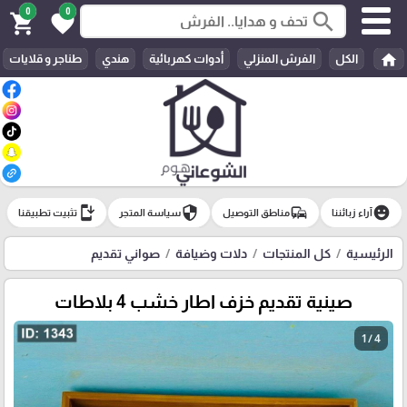
0
0
search
shopping_cart
favorite
home
الكل
الفرش المنزلي
أدوات كهربائية
هندي
طناجر و قلايات
install_mobile
security
commute
emoji_emotions
آراء زبائننا
مناطق التوصيل
سياسة المتجر
تثبيت تطبيقنا
الرئيسية
كل المنتجات
دلات وضيافة
صواني تقديم
صينية تقديم خزف اطار خشب 4 بلاطات
1 / 4