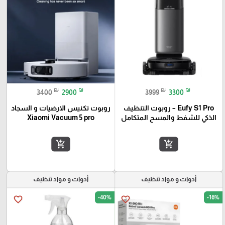
₪
₪
₪
₪
3400
2900
3999
3300
Eufy S1 Pro – روبوت التنظيف
روبوت تكنيس الارضيات و السجاد
الذكي للشفط والمسح المتكامل
Xiaomi Vacuum 5 pro
add_shopping_cart
add_shopping_cart
أدوات و مواد تنظيف
أدوات و مواد تنظيف
-40%
-16%
favorite_border
favorite_border