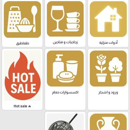
زجاجيات و فناجين
أدوات منزلية
طقاطيق
ورود و اشجار
اكسسوارات حمام
🔥 Hot sale