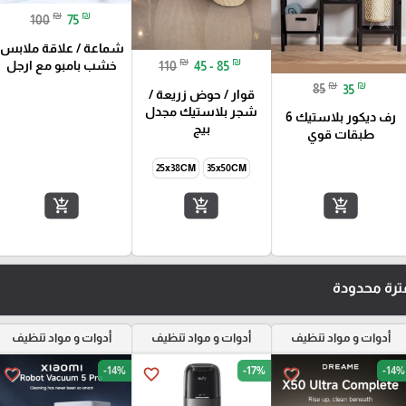
₪
₪
100
75
شماعة / علاقة ملابس
₪
₪
خشب بامبو مع ارجل
110
45 - 85
₪
₪
85
35
قوار / حوض زريعة /
شجر بلاستيك مجدل
رف ديكور بلاستيك 6
بيج
طبقات قوي
25x38CM
35x50CM
add_shopping_cart
add_shopping_cart
add_shopping_cart
رة محدودة
أدوات و مواد تنظيف
أدوات و مواد تنظيف
أدوات و مواد تنظيف
-14%
-17%
-14%
favorite_border
favorite_border
favorite_border