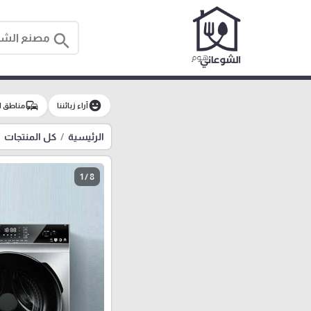
search
commute
emoji_emotions
آراء زبائننا
مناطق ا
الرئيسية
كل المنتجات
1 / 8