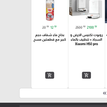
₪
₪
₪
₪
20
12
2500
2100
روبوت تكنيس الارض و
بخاخ ماء شفاف حجم
السجاد + تنظيف بالماء
كبير مع قطعتين مسح
Xiaomi H50 pro
add_shopping_cart
add_shopping_cart
keyboard_double_arrow_le