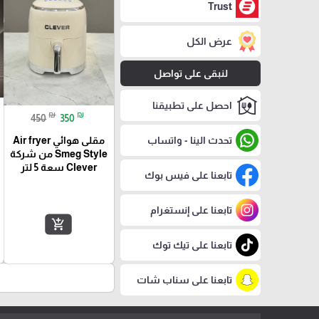
Trust
عرض الكل
لنبقى على تواصل
احصل على تطبيقنا
₪
₪
450
350
تحدث الينا - واتساب
مقلى هوائي Air fryer
Smeg Style من شركة
Clever سعة 5 لتر
تابعنا على فيس بوك
تابعنا على إنستغرام
add_shopping_cart
تابعنا على تيك توك
تابعنا على سناب شات