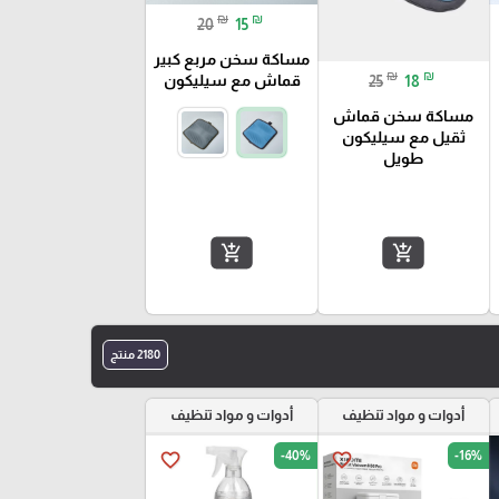
₪
₪
20
15
مساكة سخن مربع كبير
₪
₪
قماش مع سيليكون
25
18
مساكة سخن قماش
ثقيل مع سيليكون
طويل
add_shopping_cart
add_shopping_cart
2180 منتج
أدوات و مواد تنظيف
أدوات و مواد تنظيف
-40%
-16%
favorite_border
favorite_border