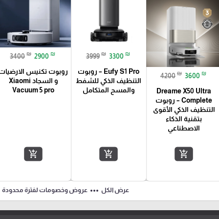
₪
₪
₪
₪
3400
2900
3999
3300
Eufy S1 Pro – روبوت
روبوت تكنيس الارضيات
₪
₪
4200
3600
التنظيف الذكي للشفط
و السجاد Xiaomi
والمسح المتكامل
Vacuum 5 pro
Dreame X50 Ultra
Complete – روبوت
التنظيف الذكي الأقوى
بتقنية الذكاء
الاصطناعي
add_shopping_cart
add_shopping_cart
add_shopping_cart
ft
more_horiz
عرض الكل
عروض وخصومات لفترة محدودة