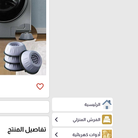
favorite_border
الرئيسية
chevron_left
الفرش المنزلي
تفاصيل المنتج
chevron_left
أدوات كهربائية