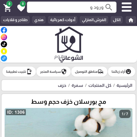
0
0
search
shopping_cart
favorite
home
الكل
الفرش المنزلي
أدوات كهربائية
هندي
طناجر و قلايات
install_mobile
security
commute
emoji_emotions
آراء زبائننا
مناطق التوصيل
سياسة المتجر
تثبيت تطبيقنا
الرئيسية
كل المنتجات
سفرة
خزف
مج بورسلان خزف حجم وسط
1 / 7