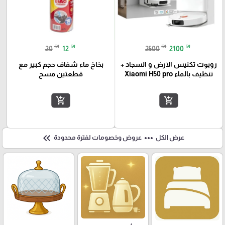
₪
₪
₪
₪
20
12
2500
2100
روبوت تكنيس الارض و السجاد +
بخاخ ماء شفاف حجم كبير مع
تنظيف بالماء Xiaomi H50 pro
قطعتين مسح
add_shopping_cart
add_shopping_cart
keyboard_double_arrow_left
more_horiz
عرض الكل
عروض وخصومات لفترة محدودة