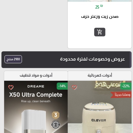
₪
25
صحن زيت وزعتر خزف
add_shopping_cart
عروض وخصومات لفترة محدودة
2180 منتج
أدوات كهربائية
أدوات و مواد تنظيف
-14%
-22%
favorite_border
favorite_border
وصلنا حديثاً