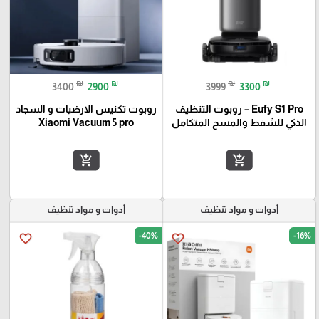
₪
₪
₪
₪
3400
2900
3999
3300
Eufy S1 Pro – روبوت التنظيف
روبوت تكنيس الارضيات و السجاد
الذكي للشفط والمسح المتكامل
Xiaomi Vacuum 5 pro
add_shopping_cart
add_shopping_cart
أدوات و مواد تنظيف
أدوات و مواد تنظيف
-40%
-16%
favorite_border
favorite_border