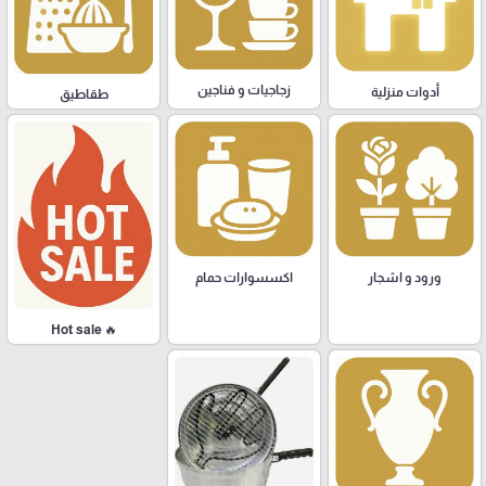
زجاجيات و فناجين
أدوات منزلية
طقاطيق
ورود و اشجار
اكسسوارات حمام
🔥 Hot sale