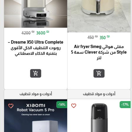
₪
₪
4200
3600
₪
₪
450
350
Dreame X50 Ultra Complete –
مقلى هوائي Air fryer Smeg
روبوت التنظيف الذكي الأقوى
Style من شركة Clever سعة 5
بتقنية الذكاء الاصطناعي
لتر
add_shopping_cart
add_shopping_cart
أدوات و مواد تنظيف
أدوات و مواد تنظيف
-14%
-17%
favorite_border
favorite_border