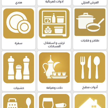
أدوات كهربائية
هندي
الفرش المنزلي
طناجر و قلايات
ترتيب و استغلال
سفرة
المساحات
أدوات مطبخ
دلات وضيافة
خشبيات