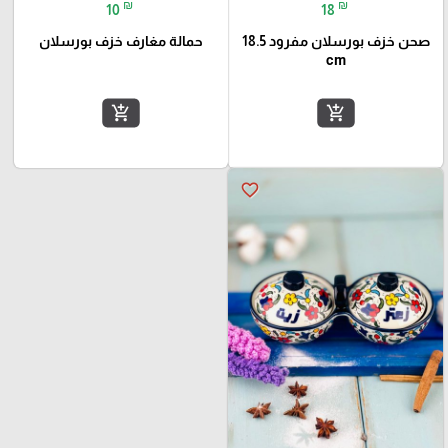
₪
₪
10
18
صحن خزف بورسلان مفرود 18.5
حمالة مغارف خزف بورسلان
cm
add_shopping_cart
add_shopping_cart
favorite_border