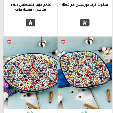
سكرية خزف بورسلان مع غطاء
طقم خزف فلسطيني دلة +
فناجين + صينية خزف
add_shopping_cart
add_shopping_cart
favorite_border
favorite_border
₪
₪