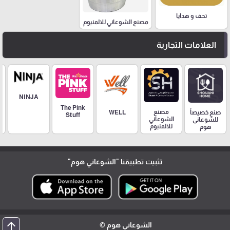
تحف و هدايا
مصنع الشوعاني للالمنيوم
العلامات التجارية
NINJA
The Pink
مصنع
صنع خصيصاً
WELL
Stuff
الشوعاني
للشوعاني
للالمنيوم
هوم
تثبيت تطبيقنا
"الشوعاني هوم"
arrow_upward
الشوعاني هوم ©