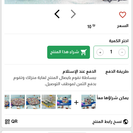
arrow_back_ios
arrow_forward_ios
favorite_border
السعر
₪
10
اختر الكمية
shopping_cart
شراء هذا المنتج
+
-
طريقة الدفع
الدفع عند الإستلام
ببساطة نقوم بايصال المنتج لغاية منزلك وتقوم
بدفع الثمن لموظف التوصيل.
يمكن شراؤها معاً
add
qr_code
public
نسخ رابط المنتج
QR