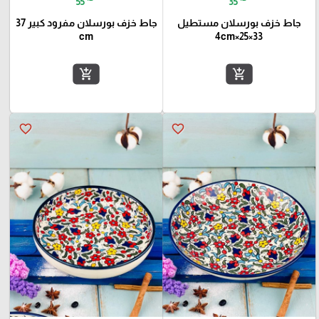
55
35
جاط خزف بورسلان مستطيل
جاط خزف بورسلان مفرود كبير 37
cm
33×25×4cm
add_shopping_cart
add_shopping_cart
favorite_border
favorite_border