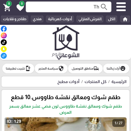
0
0
search
shopping_cart
favorite
home
الكل
الفرش المنزلي
أدوات كهربائية
هندي
طناجر و قلايات
install_mobile
security
commute
emoji_emotions
آراء زبائننا
مناطق التوصيل
سياسة المتجر
تثبيت تطبيقنا
الرئيسية
كل المنتجات
أدوات مطبخ
طقم شوك ومعالق نقشة طاووس.10 قطع
طقم شوك ومعالق نقشة طاووس لون فضي عشر معالق بسعر
العرض
1 / 27