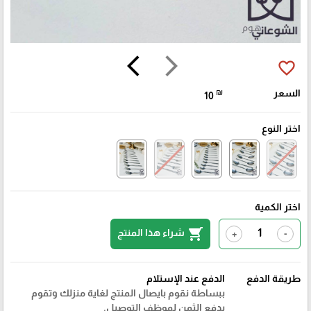
arrow_back_ios
arrow_forward_ios
favorite_border
السعر
₪
10
اختر النوع
اختر الكمية
shopping_cart
شراء هذا المنتج
+
-
طريقة الدفع
الدفع عند الإستلام
ببساطة نقوم بايصال المنتج لغاية منزلك وتقوم
بدفع الثمن لموظف التوصيل.