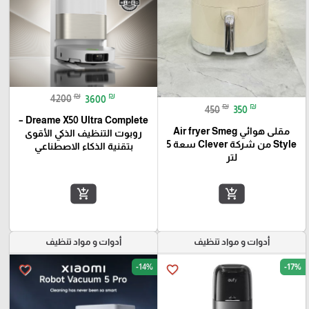
₪
₪
4200
3600
₪
₪
450
350
Dreame X50 Ultra Complete –
مقلى هوائي Air fryer Smeg
روبوت التنظيف الذكي الأقوى
Style من شركة Clever سعة 5
بتقنية الذكاء الاصطناعي
لتر
add_shopping_cart
add_shopping_cart
أدوات و مواد تنظيف
أدوات و مواد تنظيف
-14%
-17%
favorite_border
favorite_border