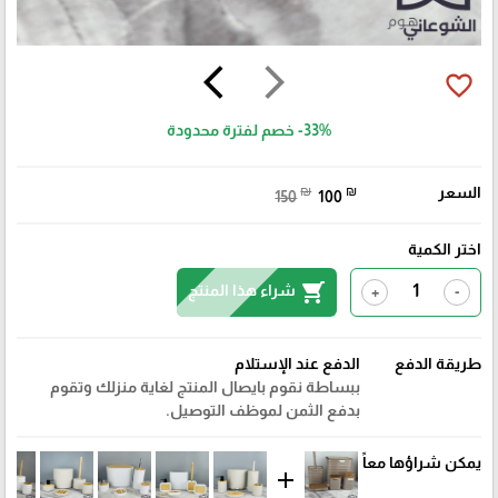
arrow_back_ios
arrow_forward_ios
favorite_border
-33%
خصم لفترة محدودة
السعر
₪
₪
150
100
اختر الكمية
shopping_cart
شراء هذا المنتج
+
-
طريقة الدفع
الدفع عند الإستلام
ببساطة نقوم بايصال المنتج لغاية منزلك وتقوم
بدفع الثمن لموظف التوصيل.
يمكن شراؤها معاً
add