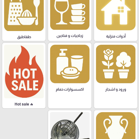
زجاجيات و فناجين
أدوات منزلية
طقاطيق
ورود و اشجار
اكسسوارات حمام
🔥 Hot sale