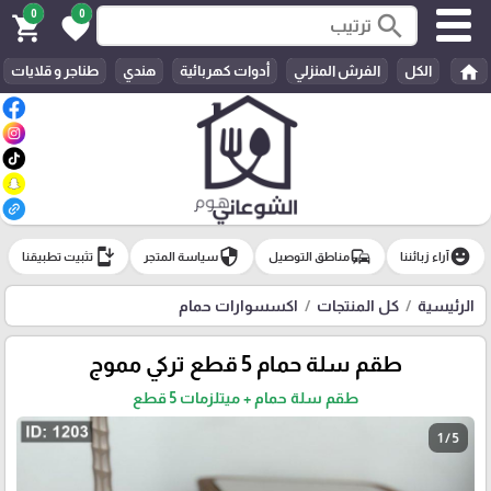
0
0
search
shopping_cart
favorite
home
الكل
الفرش المنزلي
أدوات كهربائية
هندي
طناجر و قلايات
install_mobile
security
commute
emoji_emotions
آراء زبائننا
مناطق التوصيل
سياسة المتجر
تثبيت تطبيقنا
الرئيسية
كل المنتجات
اكسسوارات حمام
طقم سلة حمام 5 قطع تركي مموج
طقم سلة حمام + ميتلزمات 5 قطع
1 / 5