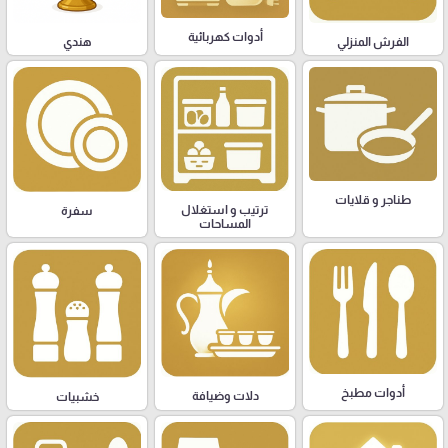
أدوات كهربائية
هندي
الفرش المنزلي
طناجر و قلايات
ترتيب و استغلال
سفرة
المساحات
أدوات مطبخ
دلات وضيافة
خشبيات