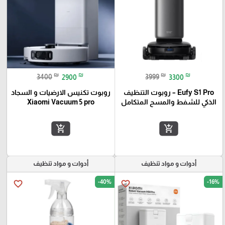
₪
₪
₪
₪
3400
2900
3999
3300
Eufy S1 Pro – روبوت التنظيف
روبوت تكنيس الارضيات و السجاد
الذكي للشفط والمسح المتكامل
Xiaomi Vacuum 5 pro
add_shopping_cart
add_shopping_cart
أدوات و مواد تنظيف
أدوات و مواد تنظيف
-40%
-16%
favorite_border
favorite_border