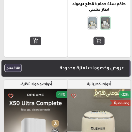
طقم سلة حمام 5 قطع ديموند
اطار خشبي
add_shopping_cart
add_shopping_cart
عروض وخصومات لفترة محدودة
2180 منتج
أدوات كهربائية
أدوات و مواد تنظيف
-14%
-22%
favorite_border
favorite_border
وصلنا حديثاً