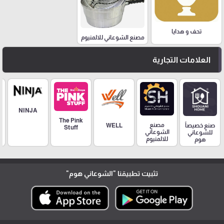
تحف و هدايا
مصنع الشوعاني للالمنيوم
العلامات التجارية
NINJA
The Pink
مصنع
صنع خصيصاً
WELL
Stuff
الشوعاني
للشوعاني
للالمنيوم
هوم
تثبيت تطبيقنا
"الشوعاني هوم"