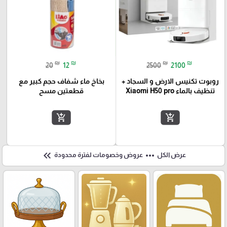
₪
₪
₪
₪
20
12
2500
2100
روبوت تكنيس الارض و السجاد +
بخاخ ماء شفاف حجم كبير مع
تنظيف بالماء Xiaomi H50 pro
قطعتين مسح
add_shopping_cart
add_shopping_cart
keyboard_double_arrow_left
more_horiz
عرض الكل
عروض وخصومات لفترة محدودة