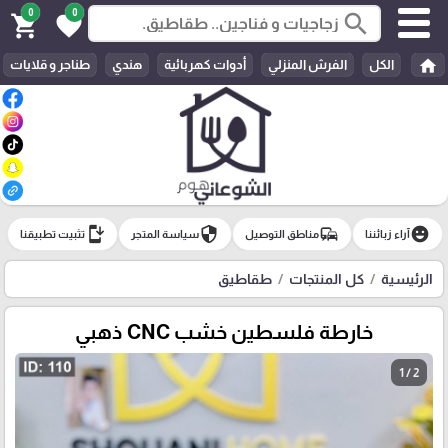
0
0
search
shopping_cart
favorite
home
الكل
الفرش المنزلي
أدوات كهربائية
هندي
طناجر و قلايات
install_mobile
security
commute
emoji_emotions
آراء زبائننا
مناطق التوصيل
سياسة المتجر
تثبيت تطبيقنا
الرئيسية
كل المنتجات
طقاطيق
خارطة فلسطين خشب CNC ذهبي
1 / 2