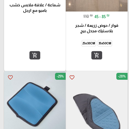
شماعة / علاقة ملابس خشب
بامبو مع ارجل
₪
₪
110
45 - 85
قوار / حوض زريعة / شجر
بلاستيك مجدل بيج
25x38CM
35x50CM
add_shopping_cart
add_shopping_cart
-25%
-28%
favorite_border
favorite_border