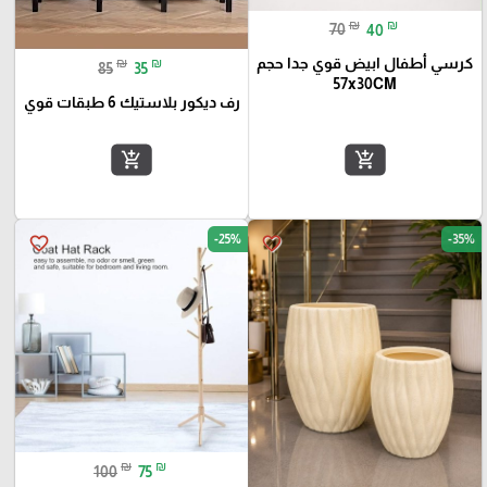
₪
₪
70
40
كرسي أطفال ابيض قوي جدا حجم
₪
₪
85
35
57x30CM
رف ديكور بلاستيك 6 طبقات قوي
add_shopping_cart
add_shopping_cart
-25%
-35%
favorite_border
favorite_border
₪
₪
100
75