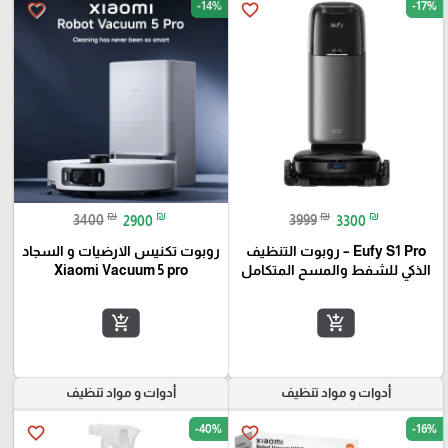
-14%
-17%
favorite_border
favorite_border
₪
₪
₪
₪
3400
2900
3999
3300
Eufy S1 Pro – روبوت التنظيف
روبوت تكنيس الارضيات و السجاد
الذكي للشفط والمسح المتكامل
Xiaomi Vacuum 5 pro
add_shopping_cart
add_shopping_cart
أدوات و مواد تنظيف
أدوات و مواد تنظيف
-40%
-16%
favorite_border
favorite_border