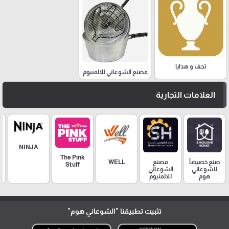
تحف و هدايا
مصنع الشوعاني للالمنيوم
العلامات التجارية
NINJA
The Pink
مصنع
صنع خصيصاً
WELL
Stuff
الشوعاني
للشوعاني
للالمنيوم
هوم
تثبيت تطبيقنا
"الشوعاني هوم"