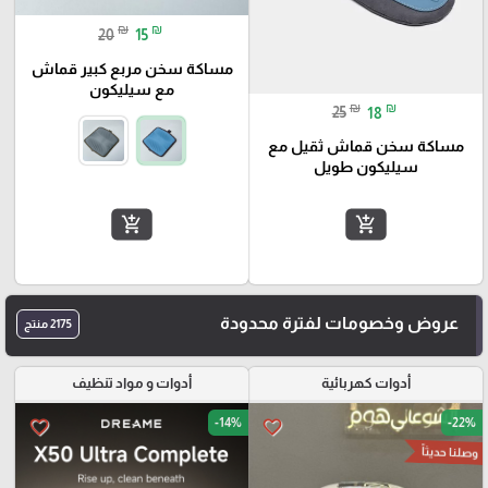
₪
₪
20
15
مساكة سخن مربع كبير قماش
مع سيليكون
₪
₪
25
18
مساكة سخن قماش ثقيل مع
سيليكون طويل
add_shopping_cart
add_shopping_cart
عروض وخصومات لفترة محدودة
2175 منتج
أدوات كهربائية
أدوات و مواد تنظيف
-14%
-22%
favorite_border
favorite_border
وصلنا حديثاً