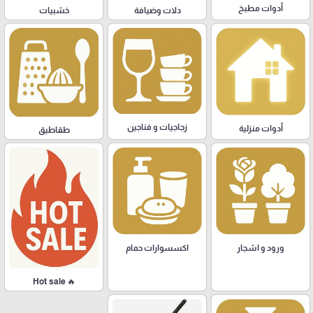
أدوات مطبخ
دلات وضيافة
خشبيات
زجاجيات و فناجين
أدوات منزلية
طقاطيق
ورود و اشجار
اكسسوارات حمام
🔥 Hot sale