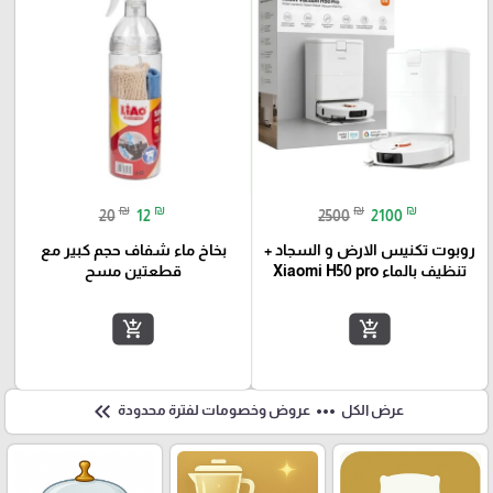
₪
₪
₪
₪
20
12
2500
2100
روبوت تكنيس الارض و السجاد +
بخاخ ماء شفاف حجم كبير مع
تنظيف بالماء Xiaomi H50 pro
قطعتين مسح
add_shopping_cart
add_shopping_cart
keyboard_double_arrow_left
more_horiz
عرض الكل
عروض وخصومات لفترة محدودة