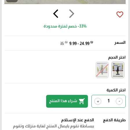
arrow_back_ios
arrow_forward_ios
favorite_border
-33%
خصم لفترة محدودة
السعر
₪
₪
35
9.99 - 24.99
اختر الحجم
اختر الكمية
shopping_cart
شراء هذا المنتج
+
-
طريقة الدفع
الدفع عند الإستلام
ببساطة نقوم بايصال المنتج لغاية منزلك وتقوم