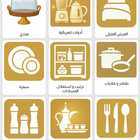
أدوات كهربائية
هندي
الفرش المنزلي
طناجر و قلايات
ترتيب و استغلال
سفرة
المساحات