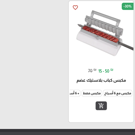
-30%
favorite_border
₪
₪
70
15 - 50
مكبس كباب بلاستيك عضم
مكبس مع 6 أسياخ
مكبس فقط
+ 6 أسياخ اضافي
add_shopping_cart