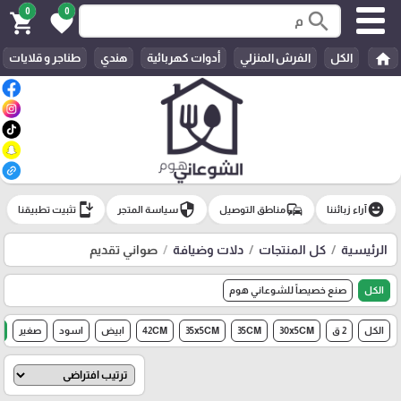
0
0
search
shopping_cart
favorite
home
الكل
الفرش المنزلي
أدوات كهربائية
هندي
طناجر و قلايات
install_mobile
security
commute
emoji_emotions
آراء زبائننا
مناطق التوصيل
سياسة المتجر
تثبيت تطبيقنا
الرئيسية
كل المنتجات
دلات وضيافة
صواني تقديم
الكل
صنع خصيصاً للشوعاني هوم
الكل
2 ق
30x5CM
35CM
35x5CM
42CM
ابيض
اسود
صغير
ط