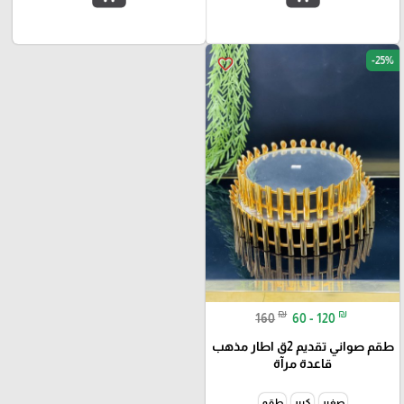
-25%
favorite_border
₪
₪
160
60 - 120
طقم صواني تقديم 2ق اطار مذهب
قاعدة مرآة
صغير
كبير
طقم