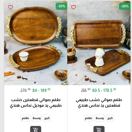
-30%
-30%
favorite_border
favorite_border
₪
₪
₪
₪
270
84 - 189
255
80.5 - 178.5
طقم صواني خشب طبيعي
طقم صواني قطعتين خشب
قطعتين يد نحاس هندي
طبيعي يد موديل نحاس هندي
كبير
وسط
طقم
كبير
وسط
طقم
add_shopping_cart
add_shopping_cart