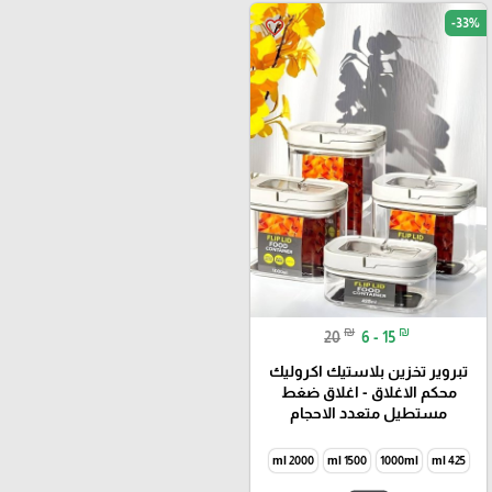
-33%
favorite_border
₪
₪
20
6 - 15
تبروير تخزين بلاستيك اكروليك
محكم الاغلاق - اغلاق ضغط
مستطيل متعدد الاحجام
2000 ml
1500 ml
1000ml
425 ml