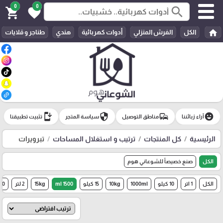
0
0
search
shopping_cart
favorite
home
الكل
الفرش المنزلي
أدوات كهربائية
هندي
طناجر و قلايات
install_mobile
security
commute
emoji_emotions
آراء زبائننا
مناطق التوصيل
سياسة المتجر
تثبيت تطبيقنا
الرئيسية
كل المنتجات
ترتيب و استغلال المساحات
تبرويرات
الكل
صنع خصيصاً للشوعاني هوم
الكل
1 اتر
10 كيلو
1000ml
10kg
15 كيلو
1500 ml
15kg
2 لتر
0 ml