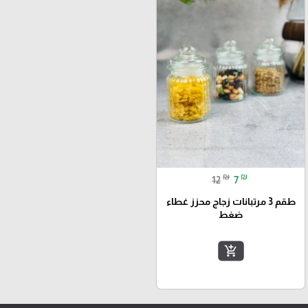
₪
₪
12
7
طقم 3 مرتبانات زجاج محزز غطاء
ضغط
add_shopping_cart