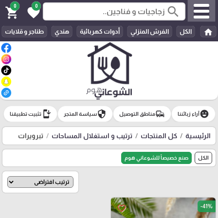
0
0
search
shopping_cart
favorite
home
الكل
الفرش المنزلي
أدوات كهربائية
هندي
طناجر و قلايات
install_mobile
security
commute
emoji_emotions
آراء زبائننا
مناطق التوصيل
سياسة المتجر
تثبيت تطبيقنا
الرئيسية
كل المنتجات
ترتيب و استغلال المساحات
تبرويرات
الكل
صنع خصيصاً للشوعاني هوم
-41%
favorite_border