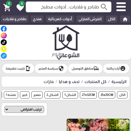
0
0
search
shopping_cart
favorite
home
الكل
الفرش المنزلي
أدوات كهربائية
هندي
طناجر و قلايات
install_mobile
security
commute
emoji_emotions
آراء زبائننا
مناطق التوصيل
سياسة المتجر
تثبيت تطبيقنا
الرئيسية
كل المنتجات
تحف و هدايا
فازات
الكل
25x25CM
27x32CM
الشكل 1
الشكل 2
صغير
كبير
نقشة 1
favorite_border