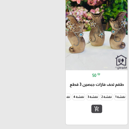
₪
50
طقم تحف فازات جبصين 3 قطع
نقشة 1
نقشة 2
نقشة 3
نقشة 4
نقشة 5
add_shopping_cart