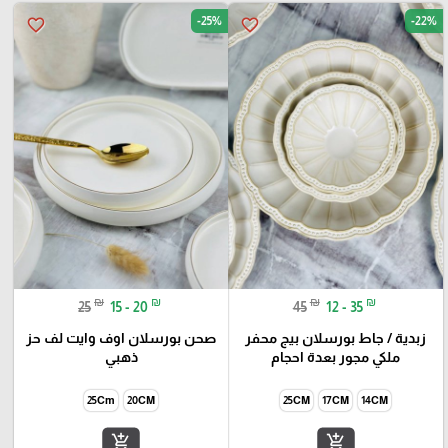
-25%
-22%
favorite_border
favorite_border
₪
₪
₪
₪
25
15 - 20
45
12 - 35
زبدية / جاط بورسلان بيج محفر
صحن بورسلان اوف وايت لف حز
ملكي مجور بعدة احجام
ذهبي
25Cm
20CM
25CM
17CM
14CM
add_shopping_cart
add_shopping_cart