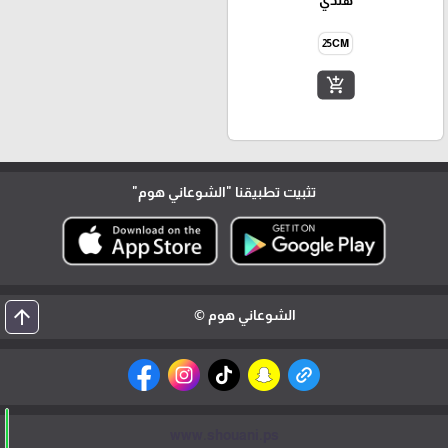
هندي
25CM
add_shopping_cart
تثبيت تطبيقنا
"الشوعاني هوم"
arrow_upward
الشوعاني هوم ©
www.shouani.ps