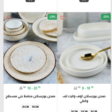
-33%
-20%
favorite_border
favorite_border
₪
₪
₪
₪
25
10 - 20
22
8 - 18
صحن بورسلان اوف وايت لف
صحن بورسلان منقط بني مسطح
واطي
25CM
18CM
25CM
20CM
15CM