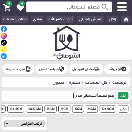
0
0
search
shopping_cart
favorite
home
الكل
الفرش المنزلي
أدوات كهربائية
هندي
طناجر و قلايات
install_mobile
security
commute
emoji_emotions
آراء زبائننا
مناطق التوصيل
سياسة المتجر
تثبيت تطبيقنا
الرئيسية
كل المنتجات
سفرة
صحون
الكل
صنع خصيصاً للشوعاني هوم
الكل
12x10CM
14CM
15CM
17CM
18CM
18x17CM
19x18CM
CM