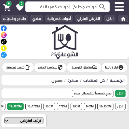
0
0
search
shopping_cart
favorite
home
الكل
الفرش المنزلي
أدوات كهربائية
هندي
طناجر و قلايات
install_mobile
security
commute
emoji_emotions
آراء زبائننا
مناطق التوصيل
سياسة المتجر
تثبيت تطبيقنا
الرئيسية
كل المنتجات
سفرة
صحون
الكل
صنع خصيصاً للشوعاني هوم
الكل
12x10CM
14CM
15CM
17CM
18CM
18x17CM
19x18CM
CM