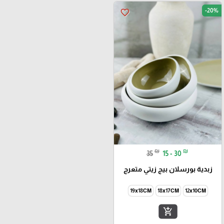
-20%
favorite_border
₪
₪
35
15 - 30
زبدية بورسلان بيج زيتي متعرج
19x18CM
18x17CM
12x10CM
add_shopping_cart