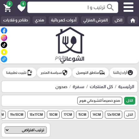
0
0
search
shopping_cart
favorite
home
الكل
الفرش المنزلي
أدوات كهربائية
هندي
طناجر و قلايات
install_mobile
security
commute
emoji_emotions
آراء زبائننا
مناطق التوصيل
سياسة المتجر
تثبيت تطبيقنا
الرئيسية
كل المنتجات
سفرة
صحون
الكل
صنع خصيصاً للشوعاني هوم
الكل
12x10CM
14CM
15CM
17CM
18CM
18x17CM
19x18CM
CM