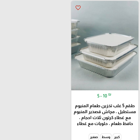
favorite_border
₪
5 - 10
طقم 5 علب تخزين طعام المنيوم
مستطيل ، مچاش قصدير المنيوم
مع غطاء كرتون ثلاث احجام ،
حافظ طعام ، حلويات مع غطاء
كبير
وسط
صغير