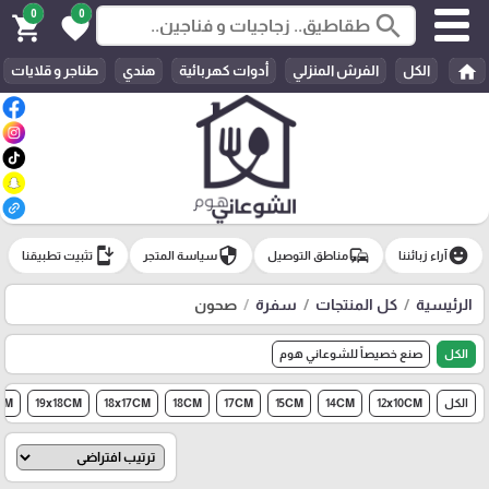
0
0
search
shopping_cart
favorite
home
الكل
الفرش المنزلي
أدوات كهربائية
هندي
طناجر و قلايات
install_mobile
security
commute
emoji_emotions
آراء زبائننا
مناطق التوصيل
سياسة المتجر
تثبيت تطبيقنا
الرئيسية
كل المنتجات
سفرة
صحون
الكل
صنع خصيصاً للشوعاني هوم
الكل
12x10CM
14CM
15CM
17CM
18CM
18x17CM
19x18CM
CM