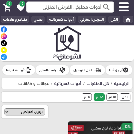
0
0
search
shopping_cart
favorite
home
الكل
الفرش المنزلي
أدوات كهربائية
هندي
طناجر و قلايات
install_mobile
security
commute
emoji_emotions
آراء زبائننا
مناطق التوصيل
سياسة المتجر
تثبيت تطبيقنا
الرئيسية
كل المنتجات
أدوات كهربائية
عجانات و خفاقات
الكل
10 لتر
12 لتر
8 لتر
-12%
favorite_border