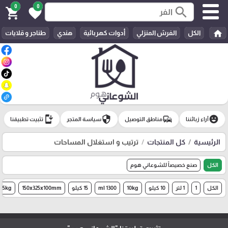
0
0
search
shopping_cart
favorite
home
الكل
الفرش المنزلي
أدوات كهربائية
هندي
طناجر و قلايات
install_mobile
security
commute
emoji_emotions
آراء زبائننا
مناطق التوصيل
سياسة المتجر
تثبيت تطبيقنا
الرئيسية
كل المنتجات
ترتيب و استغلال المساحات
الكل
صنع خصيصاً للشوعاني هوم
الكل
1
1 لتر
10 كيلو
10kg
1300 ml
15 كيلو
150x325x100mm
15kg