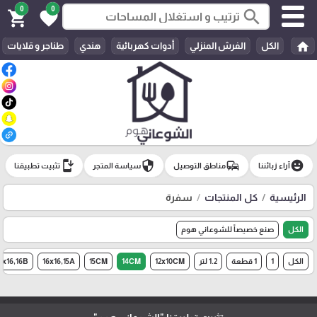
0
0
search
shopping_cart
favorite
home
الكل
الفرش المنزلي
أدوات كهربائية
هندي
طناجر و قلايات
install_mobile
security
commute
emoji_emotions
آراء زبائننا
مناطق التوصيل
سياسة المتجر
تثبيت تطبيقنا
الرئيسية
كل المنتجات
سفرة
الكل
صنع خصيصاً للشوعاني هوم
الكل
1
1 قطعة
1.2 لتر
12x10CM
14CM
15CM
16x16,15A
6x16,16B