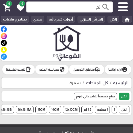
0
0
search
shopping_cart
favorite
home
الكل
الفرش المنزلي
أدوات كهربائية
هندي
طناجر و قلايات
install_mobile
security
commute
emoji_emotions
آراء زبائننا
مناطق التوصيل
سياسة المتجر
تثبيت تطبيقنا
الرئيسية
كل المنتجات
سفرة
الكل
صنع خصيصاً للشوعاني هوم
الكل
1
1 قطعة
1.2 لتر
12x10CM
14CM
15CM
16x16,15A
6x16,16B