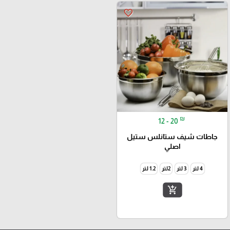
favorite_border
₪
12 - 20
جاطات شيف ستانلس ستيل
اصلي
4 لتر
3 لتر
2لتر
1.2 لتر
add_shopping_cart