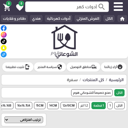
0
0
search
shopping_cart
favorite
home
الكل
الفرش المنزلي
أدوات كهربائية
هندي
طناجر و قلايات
install_mobile
security
commute
emoji_emotions
آراء زبائننا
مناطق التوصيل
سياسة المتجر
تثبيت تطبيقنا
الرئيسية
كل المنتجات
سفرة
الكل
صنع خصيصاً للشوعاني هوم
الكل
1
1 قطعة
1.2 لتر
12x10CM
14CM
15CM
16x16,15A
6x16,16B