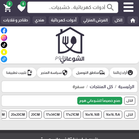
0
0
search
shopping_cart
favorite
home
الكل
الفرش المنزلي
أدوات كهربائية
هندي
طناجر و قلايات
install_mobile
security
commute
emoji_emotions
آراء زبائننا
مناطق التوصيل
سياسة المتجر
تثبيت تطبيقنا
الرئيسية
كل المنتجات
سفرة
الكل
صنع خصيصاً للشوعاني هوم
الكل
16x16,15A
16x16,16B
17x21CM
17x34CM
20CM
20x20CM
2CM