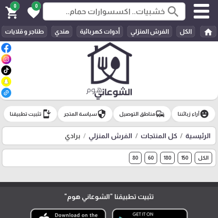
0
0
search
shopping_cart
favorite
home
الكل
الفرش المنزلي
أدوات كهربائية
هندي
طناجر و قلايات
install_mobile
security
commute
emoji_emotions
آراء زبائننا
مناطق التوصيل
سياسة المتجر
تثبيت تطبيقنا
الرئيسية
كل المنتجات
الفرش المنزلي
برادي
الكل
150
180
60
80
تثبيت تطبيقنا
"الشوعاني هوم"