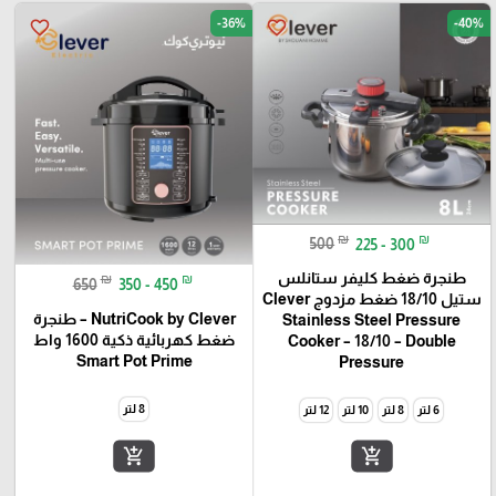
-36%
-40%
favorite_border
favorite_border
₪
₪
500
225 - 300
طنجرة ضغط كليفر ستانلس
₪
₪
650
350 - 450
ستيل 18/10 ضغط مزدوج Clever
NutriCook by Clever – طنجرة
Stainless Steel Pressure
ضغط كهربائية ذكية 1600 واط
Cooker – 18/10 – Double
Smart Pot Prime
Pressure
8 لتر
6 لتر
8 لتر
10 لتر
12 لتر
add_shopping_cart
add_shopping_cart