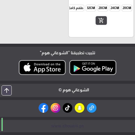
20CM
24CM
28CM
32CM
طقم كامل 4
add_shopping_cart
تثبيت تطبيقنا
"الشوعاني هوم"
arrow_upward
الشوعاني هوم ©
www.shouani.ps