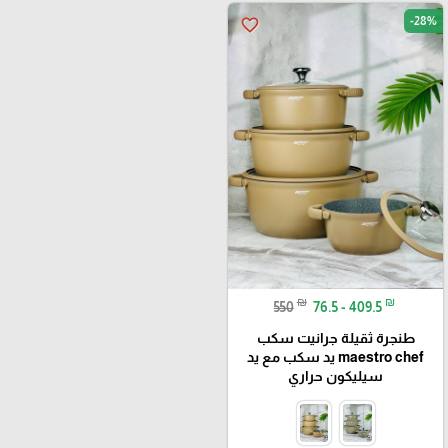
-28%
favorite_border
₪
₪
550
76.5 - 409.5
طنجرة ثقيلة جرانيت سكب
maestro chef يد سكب مع يد
سيليكون حراري