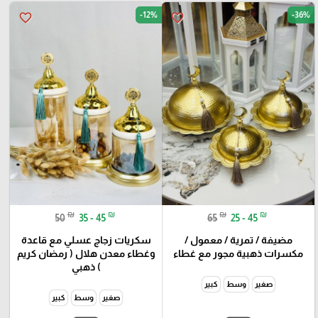
-12%
-36%
favorite_border
favorite_border
₪
₪
₪
₪
50
35 - 45
65
25 - 45
مضيفة / تمرية / معمول /
سكريات زجاج عسلي مع قاعدة
مكسرات ذهبية مجور مع غطاء
وغطاء معدن هلال ( رمضان كريم
) ذهبي
صغير
وسط
كبير
صغير
وسط
كبير