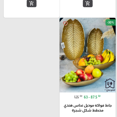
add_shopping_cart
add_shopping_cart
-30%
favorite_border
₪
₪
125
63 - 87.5
جاط فواكه موديل نحاس هندي
مخطط شكل شجرة