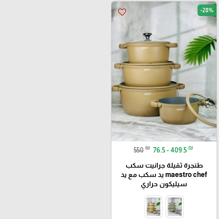
-28%
favorite_border
₪
₪
550
76.5 - 409.5
طنجرة ثقيلة جرانيت سكب
maestro chef يد سكب مع يد
سيليكون حراري