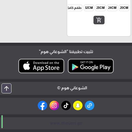
20CM
24CM
28CM
32CM
طقم كامل 4
add_shopping_cart
تثبيت تطبيقنا
"الشوعاني هوم"
arrow_upward
الشوعاني هوم ©
www.shouani.ps