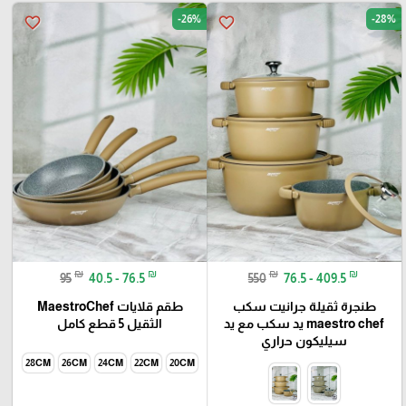
-26%
-28%
favorite_border
favorite_border
₪
₪
₪
₪
95
40.5 - 76.5
550
76.5 - 409.5
طنجرة ثقيلة جرانيت سكب
طقم قلايات MaestroChef
maestro chef يد سكب مع يد
الثقيل 5 قطع كامل
سيليكون حراري
28CM
26CM
24CM
22CM
20CM