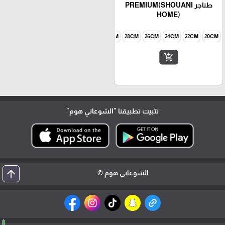
طناجر PREMIUM(SHOUANI
HOME)
20CM
22CM
24CM
26CM
28CM
30CM
طقم 6 طناجر
add_shopping_cart
تثبيت تطبيقنا
"الشوعاني هوم"
arrow_upward
الشوعاني هوم ©