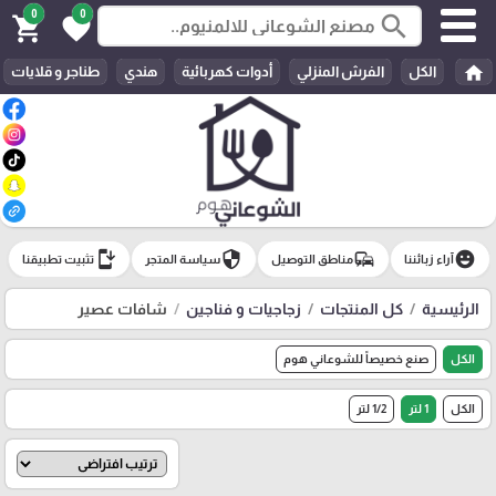
0
0
search
shopping_cart
favorite
home
الكل
الفرش المنزلي
أدوات كهربائية
هندي
طناجر و قلايات
install_mobile
security
commute
emoji_emotions
آراء زبائننا
مناطق التوصيل
سياسة المتجر
تثبيت تطبيقنا
الرئيسية
كل المنتجات
زجاجيات و فناجين
شافات عصير
الكل
صنع خصيصاً للشوعاني هوم
الكل
1 لتر
1/2 لتر