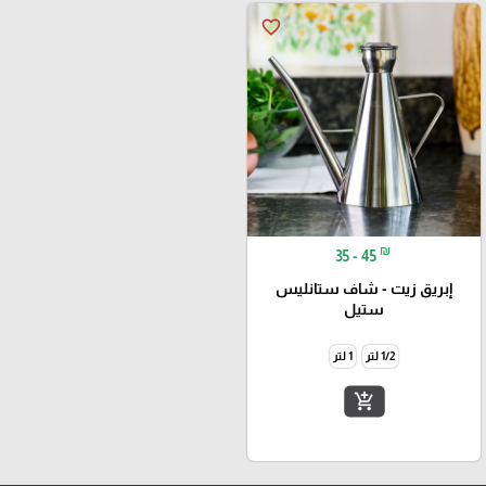
favorite_border
₪
35 - 45
إبريق زيت - شاف ستانليس
ستيل
1/2 لتر
1 لتر
add_shopping_cart